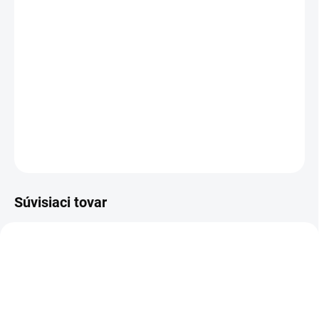
−
+
Pridať do košíka
Rasasi Hawas Fire For Him
je energická, svieža a zmyselná vôňa
pre moderného muža. Spája aromatickú šalviu, morské tóny a
jazmín s hrejivým záverom ambry a minerálov. Výrazná vôňa,
ktorá zanechá stopu.
DETAILNÉ INFORMÁCIE
OPÝTAŤ SA
STRÁŽIŤ
Súvisiaci tovar
PÁNSKE