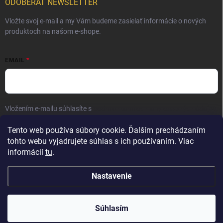
ODOBERAŤ NEWSLETTER
Vložte svoj e-mail a my Vám budeme zasielať informácie o nových
produktoch na našom e-shope.
EMAIL
Vložením e-mailu súhlasíte s
podmienkami ochrany osobných údajov
Prihlásiť sa
Tento web používa súbory cookie. Ďalším prechádzaním
tohto webu vyjadrujete súhlas s ich používaním. Viac
informácií
tu
.
Nastavenie
Copyright 2026
Elite Palace
. Všetky práva vyhradené.
Súhlasím
Vytvoril Shoptet