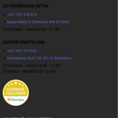
OC PROMENADA NITRA
📞
+421 951 055 816
📍
Napervillská 5, Chrenová, 949 01 Nitra
🕒 Pondelok – Nedeľa 9:00 – 21:00
AUPARK BRATISLAVA
📞
+421 951 015 930
📍
Einsteinova 3541/18, 851 01 Bratislava
🕒 Pondelok – Piatok 10:00 – 21:00
🕒 Sobota – Nedeľa 9:00 – 21:00