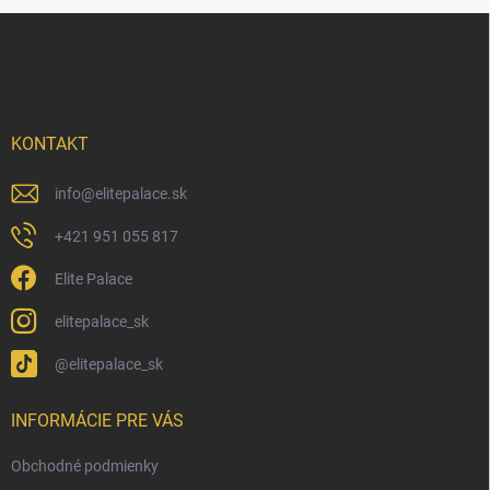
Z
á
p
ä
t
i
KONTAKT
e
info
@
elitepalace.sk
+421 951 055 817
Elite Palace
elitepalace_sk
@elitepalace_sk
INFORMÁCIE PRE VÁS
Obchodné podmienky