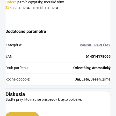
Srdce:
jazmín egyptský, morské tóny
Základ:
ambra, minerálna ambra
Dodatočné parametre
Kategória
:
PÁNSKE PARFÉMY
EAN
:
614514178065
Druh parfému
:
Orientálny, Aromatický
Ročné obdobie
:
Jar, Leto, Jeseň, Zima
Diskusia
Buďte prvý, kto napíše príspevok k tejto položke.