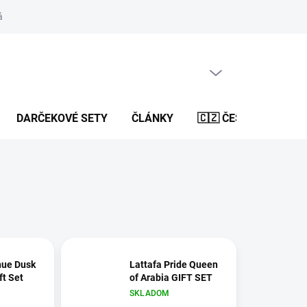
ávky
Spôsob doručenia a platby
Bonusový program
Kontak
PRÁZDNY KOŠÍK
NÁKUPNÝ
KOŠÍK
DARČEKOVÉ SETY
ČLÁNKY
🇨🇿 ČESKÝ E-SHOP
nue Dusk
Lattafa Pride Queen
ft Set
of Arabia GIFT SET
SKLADOM