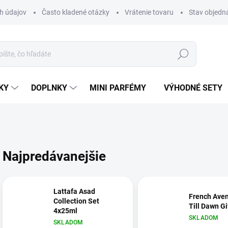
h údajov
Často kladené otázky
Vrátenie tovaru
Stav objedn
Hľadať
KY
DOPLNKY
MINI PARFÉMY
VÝHODNÉ SETY
Najpredávanejšie
Lattafa Asad
French Ave
Collection Set
Till Dawn Gi
4x25ml
SKLADOM
SKLADOM