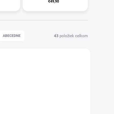
€49,90
43
položiek celkom
ABECEDNE
UNISEX
KLADOM
SKLADOM
ion