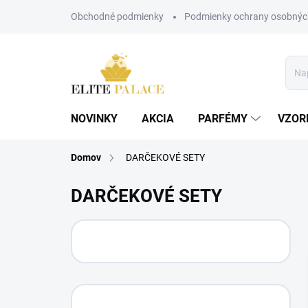
Prejsť
Obchodné podmienky
Podmienky ochrany osobnýc
na
obsah
NOVINKY
AKCIA
PARFÉMY
VZOR
Domov
DARČEKOVÉ SETY
DARČEKOVÉ SETY
B
o
č
n
ý
p