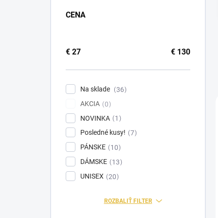
a
CENA
n
e
l
€
27
€
130
Na sklade
36
AKCIA
0
NOVINKA
1
Posledné kusy!
7
PÁNSKE
10
DÁMSKE
13
UNISEX
20
ROZBALIŤ FILTER