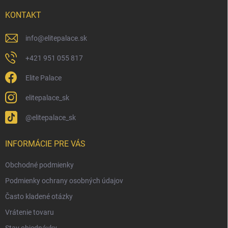
t
i
KONTAKT
e
info
@
elitepalace.sk
+421 951 055 817
Elite Palace
elitepalace_sk
@elitepalace_sk
INFORMÁCIE PRE VÁS
Obchodné podmienky
Podmienky ochrany osobných údajov
Často kladené otázky
Vrátenie tovaru
Stav objednávky