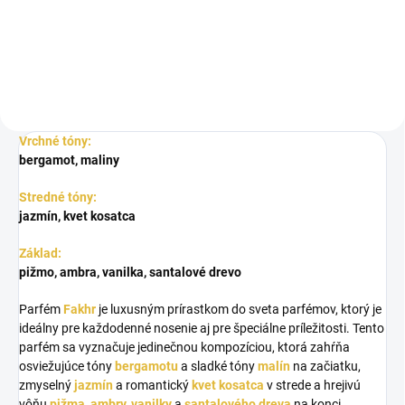
vyhovoval vašim
sofistikovaným...
Vrchné tóny:
bergamot, maliny
Stredné tóny:
jazmín, kvet kosatca
Základ:
pižmo, ambra, vanilka, santalové drevo
Parfém
Fakhr
je luxusným prírastkom do sveta parfémov, ktorý je
ideálny pre každodenné nosenie aj pre špeciálne príležitosti. Tento
parfém sa vyznačuje jedinečnou kompozíciou, ktorá zahŕňa
osviežujúce tóny
bergamotu
a sladké tóny
malín
na začiatku,
zmyselný
jazmín
a romantický
kvet kosatca
v strede a hrejivú
vôňu
pižma, ambry, vanilky
a
santalového dreva
na konci.