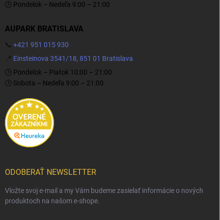
🕒 Pondelok – Nedeľa 9:00 – 21:00
AUPARK BRATISLAVA
📞
+421 951 015 930
📍
Einsteinova 3541/18, 851 01 Bratislava
🕒 Pondelok – Piatok 10:00 – 21:00
🕒 Sobota – Nedeľa 9:00 – 21:00
ODOBERAŤ NEWSLETTER
Vložte svoj e-mail a my Vám budeme zasielať informácie o nových
produktoch na našom e-shope.