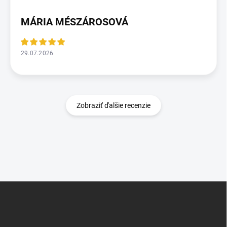
MÁRIA MÉSZÁROSOVÁ
29.07.2026
Zobraziť ďalšie recenzie
Z
á
p
ä