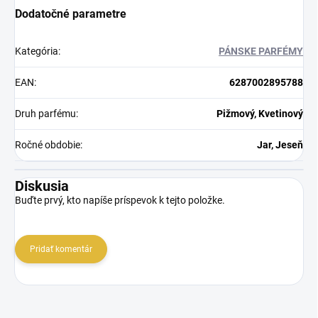
Dodatočné parametre
Kategória
:
PÁNSKE PARFÉMY
EAN
:
6287002895788
Druh parfému
:
Pižmový, Kvetinový
Ročné obdobie
:
Jar, Jeseň
Diskusia
Buďte prvý, kto napíše príspevok k tejto položke.
Pridať komentár