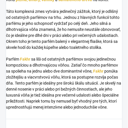
Táto komplexná zmes vytvára jedinečný zážitok, ktorý je odlišný
od ostatných parfémov na trhu. Jednou z hlavných funkcií tohto
parfému je jeho schopnosť vydržať po celý deň. Jeho silná a
dlhotrvajúca vôňa znamená, že ho nemusíte neustále obnovovať,
čo je ideálne pre dlhé dni v práci alebo pri večerných udalostiach.
Okrem toho je tento parfém balený v elegantnej fliaške, ktorá sa
skvele hodí do každej kúpeľne alebo toaletného stolíka.
Parfém
Fakhr
sa líši od ostatných parfémov svojou jedinečnou
kompozíciou a dlhotrvajúcou vôňou. Zatiaľ čo mnoho parfémov
sa spolieha na jednu alebo dve dominantné vône,
Fakhr
ponúka
zložitejšiu a viacvrstvovú vôňu, ktorá sa postupne rozvíja počas
dňa. Tento parfém je ideálny pre širokú škálu situácií. Je skvelý na
denné nosenie v práci alebo pri bežných činnostiach, ale jeho
luxusná vôňa je tiež ideálna pre večerné udalosti alebo špeciálne
príležitosti.
Napriek tomu by nemusel byť vhodný pre tých, ktorí
uprednostňujú menej intenzívne alebo jednoduchšie vône.