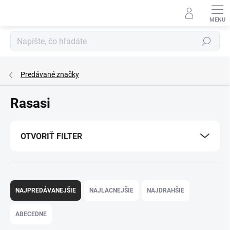
Prejsť
na
obsah
Hľadať
Predávané značky
Rasasi
OTVORIŤ FILTER
R
a
NAJPREDÁVANEJŠIE
NAJLACNEJŠIE
NAJDRAHŠIE
d
e
ABECEDNE
n