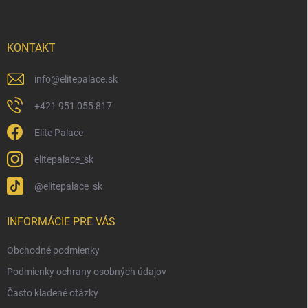
p
i
e
ä
p
t
r
i
KONTAKT
v
e
k
y
info
@
elitepalace.sk
v
ý
+421 951 055 817
p
i
Elite Palace
s
u
elitepalace_sk
@elitepalace_sk
INFORMÁCIE PRE VÁS
Obchodné podmienky
Podmienky ochrany osobných údajov
Často kladené otázky