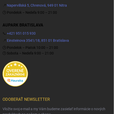
📍
Napervillská 5, Chrenová, 949 01 Nitra
🕒 Pondelok – Nedeľa 9:00 – 21:00
AUPARK BRATISLAVA
📞
+421 951 015 930
📍
Einsteinova 3541/18, 851 01 Bratislava
🕒 Pondelok – Piatok 10:00 – 21:00
🕒 Sobota – Nedeľa 9:00 – 21:00
ODOBERAŤ NEWSLETTER
Vložte svoj e-mail a my Vám budeme zasielať informácie o nových