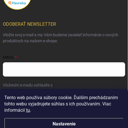
ODOBERAŤ NEWSLETTER
Vložte svoj e-mail a my Vám budeme zasielať informácie o nových
produktoch na našom e-shope.
EMAIL
Vložením e-mailu súhlasíte s
podmienkami ochrany osobných údajov
Prihlásiť sa
Tento web používa súbory cookie. Ďalším prechádzaním
tohto webu vyjadrujete súhlas s ich používaním. Viac
informácií
tu
.
Nastavenie