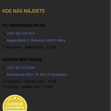
KDE NÁS NÁJDETE
OC PROMENADA NITRA
📞
+421 951 055 816
📍
Napervillská 5, Chrenová, 949 01 Nitra
🕒 Pondelok – Nedeľa 9:00 – 21:00
AUPARK BRATISLAVA
📞
+421 951 015 930
📍
Einsteinova 3541/18, 851 01 Bratislava
🕒 Pondelok – Piatok 10:00 – 21:00
🕒 Sobota – Nedeľa 9:00 – 21:00