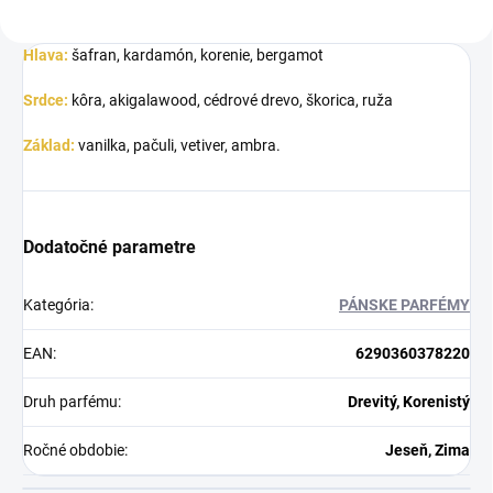
Hlava:
šafran, kardamón, korenie, bergamot
Srdce:
kôra, akigalawood, cédrové drevo, škorica, ruža
Základ:
vanilka, pačuli, vetiver, ambra.
Dodatočné parametre
Kategória
:
PÁNSKE PARFÉMY
EAN
:
6290360378220
Druh parfému
:
Drevitý, Korenistý
Ročné obdobie
:
Jeseň, Zima