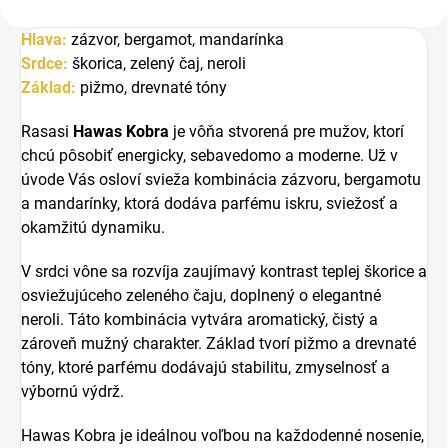
Hlava:
z
ázvor, b
ergamot, m
andarínka
Srdce:
š
korica, z
elený čaj, n
eroli
Základ:
p
ižmo, d
revnaté tóny
Rasasi
Hawas Kobra
je vôňa stvorená pre mužov, ktorí
chcú pôsobiť energicky, sebavedomo a moderne. Už v
úvode Vás osloví svieža kombinácia zázvoru, bergamotu
a mandarínky, ktorá dodáva parfému iskru, sviežosť a
okamžitú dynamiku.
V srdci vône sa rozvíja zaujímavý kontrast teplej škorice a
osviežujúceho zeleného čaju, doplnený o elegantné
neroli. Táto kombinácia vytvára aromatický, čistý a
zároveň mužný charakter. Základ tvorí pižmo a drevnaté
tóny, ktoré parfému dodávajú stabilitu, zmyselnosť a
výbornú výdrž.
Hawas Kobra je ideálnou voľbou na každodenné nosenie,