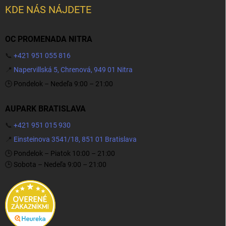
KDE NÁS NÁJDETE
OC PROMENADA NITRA
📞
+421 951 055 816
📍
Napervillská 5, Chrenová, 949 01 Nitra
🕒 Pondelok – Nedeľa 9:00 – 21:00
AUPARK BRATISLAVA
📞
+421 951 015 930
📍
Einsteinova 3541/18, 851 01 Bratislava
🕒 Pondelok – Piatok 10:00 – 21:00
🕒 Sobota – Nedeľa 9:00 – 21:00