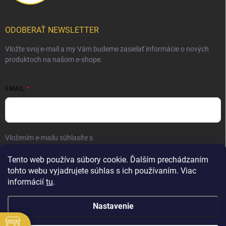
ODOBERAŤ NEWSLETTER
Vložte svoj e-mail a my Vám budeme zasielať informácie o nových
produktoch na našom e-shope.
EMAIL
Vložením e-mailu súhlasíte s
podmienkami ochrany osobných údajov
Prihlásiť sa
Tento web používa súbory cookie. Ďalším prechádzaním
tohto webu vyjadrujete súhlas s ich používaním. Viac
informácií
tu
.
Nastavenie