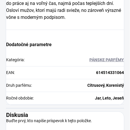
do práce aj na voľný čas, najmä počas teplejších dní.
Osloví mužov, ktorí majú radi svieže, no zároveň výrazné
vône s moderným podpisom.
Dodatočné parametre
Kategória
:
PÁNSKE PARFÉMY
EAN
:
614514331064
Druh parfému
:
Citrusový, Korenistý
Ročné obdobie
:
Jar, Leto, Jeseň
Diskusia
Buďte prvý, kto napíše príspevok k tejto položke.