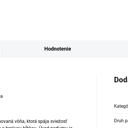
lina Herrera. Le Falconé
zároveň hrejivá vôňa s citrus
he Juman je elegantná
ovocným úvodom, jemne...
ska...
Hodnotenie
Dod
ča
Kategó
Druh p
inovaná vôňa, ktorá spája sviežosť