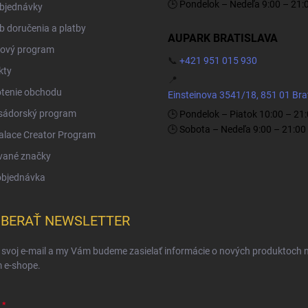
🕒 Pondelok – Nedeľa 9:00 – 21:
objednávky
 doručenia a platby
AUPARK BRATISLAVA
ový program
📞
+421 951 015 930
kty
📍
tenie obchodu
Einsteinova 3541/18, 851 01 Bra
ádorský program
🕒 Pondelok – Piatok 10:00 – 21
🕒 Sobota – Nedeľa 9:00 – 21:00
Palace Creator Program
vané značky
objednávka
BERAŤ NEWSLETTER
 svoj e-mail a my Vám budeme zasielať informácie o nových produktoch 
 e-shope.