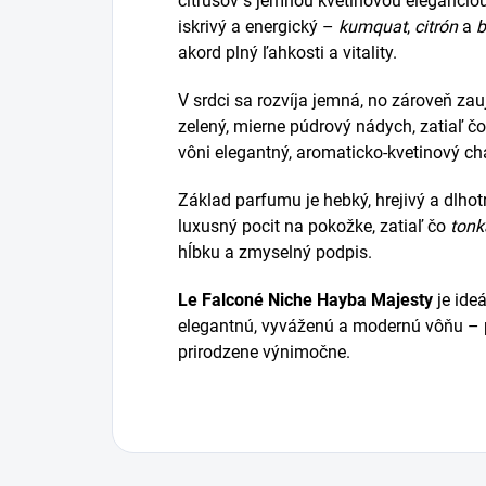
citrusov s jemnou kvetinovou eleganciou
iskrivý a energický –
kumquat
,
citrón
a
b
akord plný ľahkosti a vitality.
V srdci sa rozvíja jemná, no zároveň z
zelený, mierne púdrový nádych, zatiaľ č
vôni elegantný, aromaticko-kvetinový cha
Základ parfumu je hebký, hrejivý a dlhot
luxusný pocit na pokožke, zatiaľ čo
tonk
hĺbku a zmyselný podpis.
Le Falconé Niche Hayba Majesty
je ideá
elegantnú, vyváženú a modernú vôňu – p
prirodzene výnimočne.