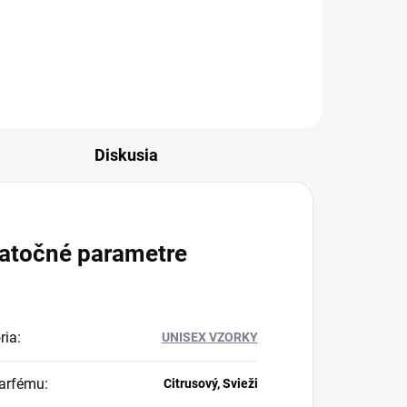
ovo-
Diskusia
atočné parametre
ria
:
UNISEX VZORKY
arfému
:
Citrusový, Svieži