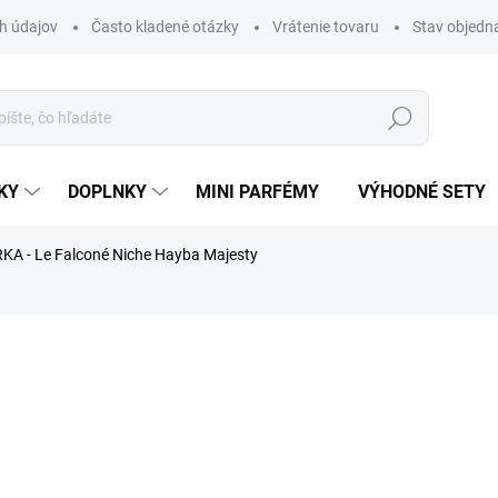
h údajov
Často kladené otázky
Vrátenie tovaru
Stav objedn
Hľadať
KY
DOPLNKY
MINI PARFÉMY
VÝHODNÉ SETY
KA - Le Falconé Niche Hayba Majesty
rfému.
nia
ZNAČKA:
LE FALCONÉ
€1,99