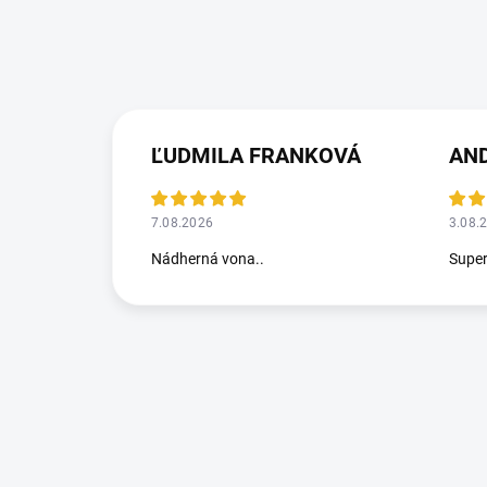
ĽUDMILA FRANKOVÁ
AN
7.08.2026
3.08.
Nádherná vona..
Supe