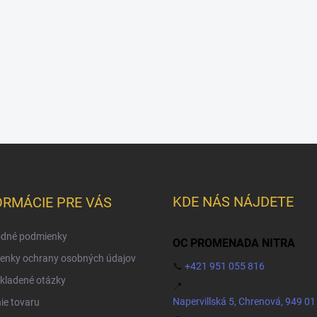
KDE NÁS NÁJDETE
ORMÁCIE PRE VÁS
dné podmienky
OC PROMENADA NITRA
enky ochrany osobných údajov
📞
+421 951 055 816
kladené otázky
📍
Napervillská 5, Chrenová, 949 01
ie tovaru