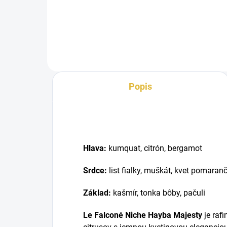
je elegantná vôňa s citrusovo-
Caro
sviežim úvodom, zeleno-
Nic
kvetinovým...
dám
Popis
Hlava:
kumquat, citrón, bergamot
Srdce:
list fialky, muškát, kvet pomaran
Základ:
kašmír, tonka bôby, pačuli
Le Falconé Niche Hayba Majesty
je raf