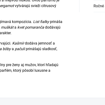
 a hrejivou hĺbkou. Úvod parfumu je
ergamot
vytvárajú svieži citrusový
Ročné 
aujímavá kompozícia.
List fialky
prináša
o
muškát
a
kvet pomaranča
dodávajú
rakter.
rvajúci.
Kašmír
dodáva jemnosť a
a bôby
a
pačuli
prinášajú sladkosť,
lny pre ženy aj mužov, ktorí hľadajú
arfém, ktorý pôsobí luxusne a