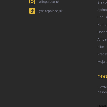
elitepalace_sk
Stav 
Spôsob
@elitepalace_sk
Bonus
Konta
Hodno
Ambas
Elite 
Predá
Moja 
ODO
Vložte
našom
EMAIL