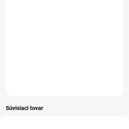
MOŽNOSTI
DORUČENIA
−
+
Pridať do košíka
Le Falconé Al Majd
je svieža a zároveň hrejivá vôňa s
citrusovo-ovocným úvodom, jemne korenistým srdcom a
sladkým vanilkovo-ambrovým základom. Elegantná,
moderná a veľmi príťažlivá.
DETAILNÉ INFORMÁCIE
OPÝTAŤ SA
STRÁŽIŤ
Súvisiaci tovar
POSLEDNÉ KUSY!
PÁNSKE
UNISEX