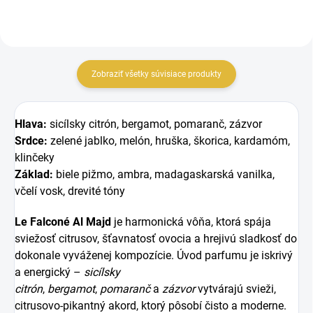
Zobraziť všetky súvisiace produkty
Hlava:
sicílsky citrón, bergamot, pomaranč, zázvor
Srdce:
zelené jablko, melón, hruška, škorica, kardamóm,
klinčeky
Základ:
biele pižmo, ambra, madagaskarská vanilka,
včelí vosk, drevité tóny
Le Falconé Al Majd
je harmonická vôňa, ktorá spája
sviežosť citrusov, šťavnatosť ovocia a hrejivú sladkosť do
dokonale vyváženej kompozície. Úvod parfumu je iskrivý
a energický –
sicílsky
citrón
,
bergamot
,
pomaranč
a
zázvor
vytvárajú svieži,
citrusovo-pikantný akord, ktorý pôsobí čisto a moderne.