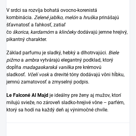
V srdci sa rozvíja bohatá ovocno-korenistá
kombinácia.
Zelené jablko
,
melón
a
hruška
prinášajú
šťavnatosť a ľahkosť, zatiaľ
čo
škorica
,
kardamóm
a
klinčeky
dodávajú jemne hrejivý,
pikantný charakter.
Základ parfumu je sladký, hebký a dlhotrvajúci.
Biele
pižmo
a
ambra
vytvárajú elegantný podklad, ktorý
dopĺňa
madagaskarská vanilka
pre krémovú
sladkosť.
Včelí vosk
a drevité tóny dodávajú vôni hĺbku,
jemnú zamatovosť a zmyselný podpis.
Le Falconé Al Majd
je ideálny pre ženy aj mužov, ktorí
milujú svieže, no zároveň sladko-hrejivé vône – parfém,
ktorý sa hodí na každý deň aj výnimočné chvíle.