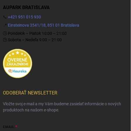
AUPARK BRATISLAVA
📞
+421 951 015 930
📍
Einsteinova 3541/18, 851 01 Bratislava
🕒 Pondelok – Piatok 10:00 – 21:00
🕒 Sobota – Nedeľa 9:00 – 21:00
ODOBERAŤ NEWSLETTER
Vložte svoj e-mail a my Vám budeme zasielať informácie o nových
produktoch na našom e-shope.
EMAIL