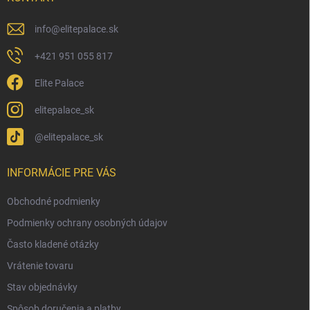
e
info
@
elitepalace.sk
+421 951 055 817
Elite Palace
elitepalace_sk
@elitepalace_sk
INFORMÁCIE PRE VÁS
Obchodné podmienky
Podmienky ochrany osobných údajov
Často kladené otázky
Vrátenie tovaru
Stav objednávky
Spôsob doručenia a platby