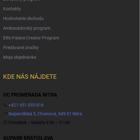
Kontakty
Hodnotenie obchodu
Ambasádorský program
Elite Palace Creator Program
Predávané značky
Moja objednávka
KDE NÁS NÁJDETE
OC PROMENADA NITRA
📞
+421 951 055 816
📍
Napervillská 5, Chrenová, 949 01 Nitra
🕒 Pondelok – Nedeľa 9:00 – 21:00
AUPARK BRATISLAVA