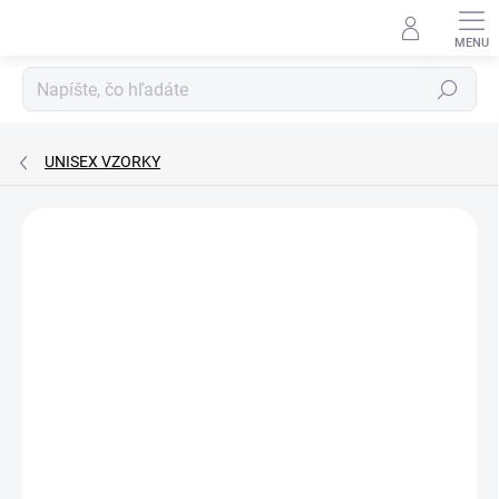
Prejsť
na
obsah
Hľadať
UNISEX VZORKY
🏷️ Každá vzorka je označená nálepkou s názvom parfému.
Podrobnosti hodnotenia
Neohodnotené
ZNAČKA:
ARABIYAT
UNISEX