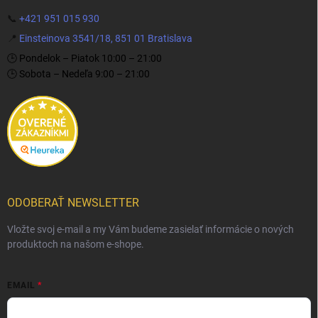
📞
+421 951 015 930
📍
Einsteinova 3541/18, 851 01 Bratislava
🕒 Pondelok – Piatok 10:00 – 21:00
🕒 Sobota – Nedeľa 9:00 – 21:00
ODOBERAŤ NEWSLETTER
Vložte svoj e-mail a my Vám budeme zasielať informácie o nových
produktoch na našom e-shope.
EMAIL