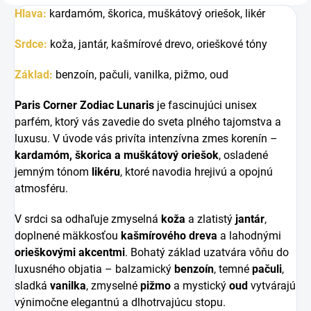
Hlava:
kardamóm, škorica, muškátový oriešok, likér
Srdce:
koža, jantár, kašmírové drevo, orieškové tóny
Základ:
benzoín, pačuli, vanilka, pižmo, oud
Paris Corner Zodiac Lunaris
je fascinujúci unisex
parfém, ktorý vás zavedie do sveta plného tajomstva a
luxusu. V úvode vás privíta intenzívna zmes korenín –
kardamóm, škorica a muškátový oriešok
, osladené
jemným tónom
likéru
, ktoré navodia hrejivú a opojnú
atmosféru.
V srdci sa odhaľuje zmyselná
koža
a zlatistý
jantár
,
doplnené mäkkosťou
kašmírového dreva
a lahodnými
orieškovými akcentmi
. Bohatý základ uzatvára vôňu do
luxusného objatia – balzamický
benzoín
, temné
pačuli
,
sladká
vanilka
, zmyselné
pižmo
a mystický
oud
vytvárajú
výnimočne elegantnú a dlhotrvajúcu stopu.