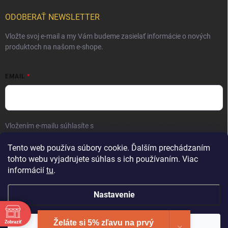
ODOBERAŤ NEWSLETTER
Vložte svoj e-mail a my Vám budeme zasielať informácie o nových
produktoch na našom e-shope.
EMAIL
Vložením e-mailu súhlasíte s
podmienkami ochrany osobných údajov
Prihlásiť sa
Tento web používa súbory cookie. Ďalším prechádzaním
tohto webu vyjadrujete súhlas s ich používaním. Viac
informácií
tu
.
Nastavenie
Želáte si 5% zľavu na prvý
Zobraziť
Copyright 2026
Elite Palace
. Všetky práva vyhradené.
Súhlasím