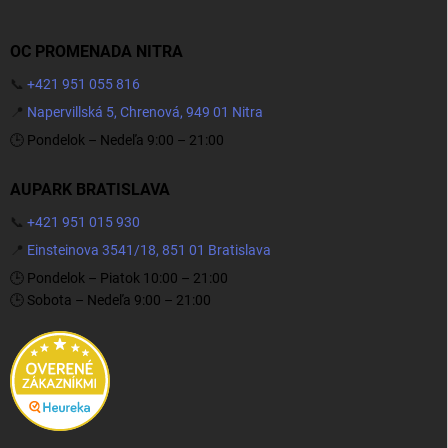
OC PROMENADA NITRA
📞
+421 951 055 816
📍
Napervillská 5, Chrenová, 949 01 Nitra
🕒 Pondelok – Nedeľa 9:00 – 21:00
AUPARK BRATISLAVA
📞
+421 951 015 930
📍
Einsteinova 3541/18, 851 01 Bratislava
🕒 Pondelok – Piatok 10:00 – 21:00
🕒 Sobota – Nedeľa 9:00 – 21:00