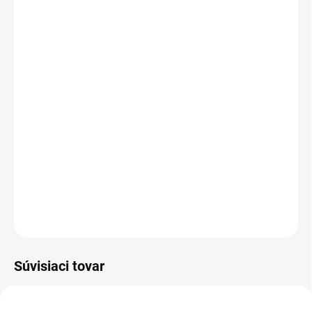
−
+
Pridať do košíka
Inšpirované
Oud Cadenza Maison Crivelli.
Paris Corner Zodiac Lunaris
je zmyselný unisex parfém,
ktorý spája hrejivé koreniny s jemnými orieškovými tónmi
a luxusným základom z vanilky, pižma a oudu. Výrazná,
hlboká a nezabudnuteľná vôňa pre tých, ktorí chcú
vyniknúť.
DETAILNÉ INFORMÁCIE
OPÝTAŤ SA
STRÁŽIŤ
Súvisiaci tovar
UNISEX