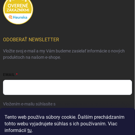
ODOBERAŤ NEWSLETTER
Vložte svoj e-mail a my Vám budeme zasielať informácie o nových
produktoch na našom e-shope.
EMAIL
Vložením e-mailu súhlasíte s
podmienkami ochrany osobných údajov
Prihlásiť sa
Tento web používa súbory cookie. Ďalším prechádzaním
tohto webu vyjadrujete súhlas s ich používaním. Viac
informácií
tu
.