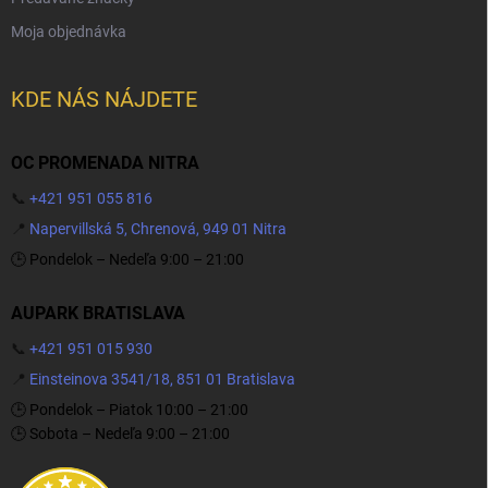
Moja objednávka
KDE NÁS NÁJDETE
OC PROMENADA NITRA
📞
+421 951 055 816
📍
Napervillská 5, Chrenová, 949 01 Nitra
🕒 Pondelok – Nedeľa 9:00 – 21:00
AUPARK BRATISLAVA
📞
+421 951 015 930
📍
Einsteinova 3541/18, 851 01 Bratislava
🕒 Pondelok – Piatok 10:00 – 21:00
🕒 Sobota – Nedeľa 9:00 – 21:00