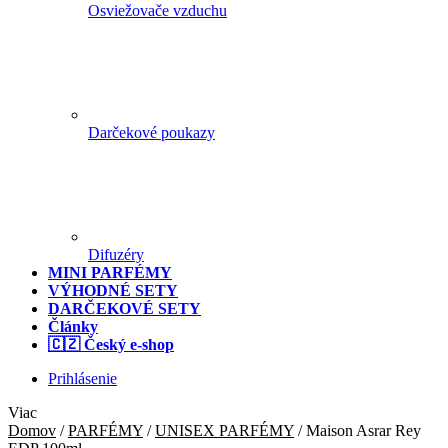
Osviežovače vzduchu
Darčekové poukazy
Difuzéry
MINI PARFÉMY
VÝHODNÉ SETY
DARČEKOVÉ SETY
Články
🇨🇿 Český e-shop
Prihlásenie
Viac
Domov
/
PARFÉMY
/
UNISEX PARFÉMY
/
Maison Asrar Rey