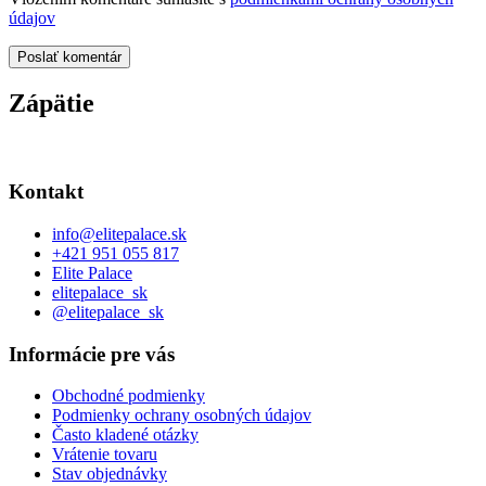
údajov
Poslať komentár
Zápätie
Kontakt
info
@
elitepalace.sk
+421 951 055 817
Elite Palace
elitepalace_sk
@elitepalace_sk
Informácie pre vás
Obchodné podmienky
Podmienky ochrany osobných údajov
Často kladené otázky
Vrátenie tovaru
Stav objednávky