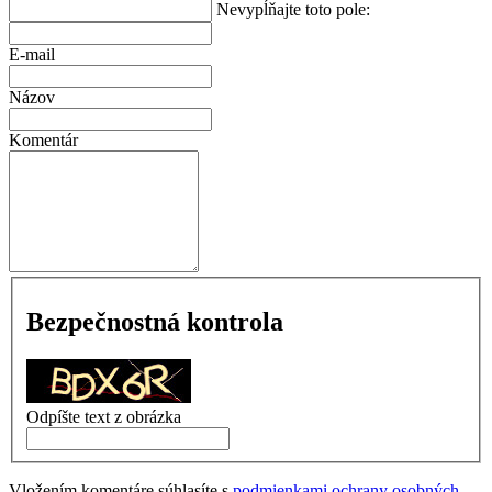
Nevypĺňajte toto pole:
E-mail
Názov
Komentár
Bezpečnostná kontrola
Odpíšte text z obrázka
Vložením komentáre súhlasíte s
podmienkami ochrany osobných