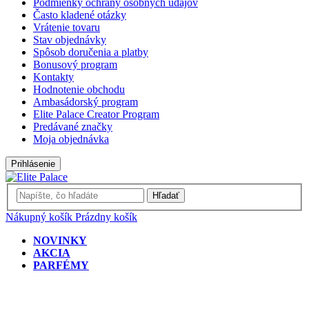
Podmienky ochrany osobných údajov
Často kladené otázky
Vrátenie tovaru
Stav objednávky
Spôsob doručenia a platby
Bonusový program
Kontakty
Hodnotenie obchodu
Ambasádorský program
Elite Palace Creator Program
Predávané značky
Moja objednávka
Prihlásenie
Hľadať
Nákupný košík
Prázdny košík
NOVINKY
AKCIA
PARFÉMY