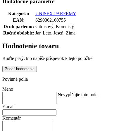
Dodatočné parametre
Kategória
:
UNISEX PARFÉMY
EAN
:
6290362160755
Druh parfému
:
Citrusový, Korenistý
Ročné obdobie
:
Jar, Leto, Jeseň, Zima
Hodnotenie tovaru
Buďte prvý, kto napíše príspevok k tejto položke.
Pridať hodnotenie
Povinné polia
Meno
Nevypĺňajte toto pole:
E-mail
Komentár