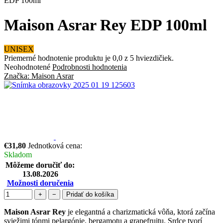
EDP 100ml
Maison Asrar Rey EDP 100ml
UNISEX
Priemerné hodnotenie produktu je 0,0 z 5 hviezdičiek.
Neohodnotené
Podrobnosti hodnotenia
Značka:
Maison Asrar
€31,80
Jednotková cena:
Skladom
Môžeme doručiť do:
13.08.2026
Možnosti doručenia
+
−
Pridať do košíka
Maison Asrar Rey
je elegantná a charizmatická vôňa, ktorá začína
sviežimi tónmi pelargónie, bergamotu a grapefruitu. Srdce tvorí