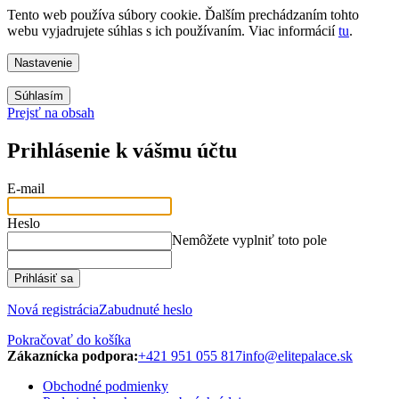
Tento web používa súbory cookie. Ďalším prechádzaním tohto
webu vyjadrujete súhlas s ich používaním. Viac informácií
tu
.
Nastavenie
Súhlasím
Prejsť na obsah
Prihlásenie k vášmu účtu
E-mail
Heslo
Nemôžete vyplniť toto pole
Prihlásiť sa
Nová registrácia
Zabudnuté heslo
Pokračovať do košíka
Zákaznícka podpora:
+421 951 055 817
info@elitepalace.sk
Obchodné podmienky