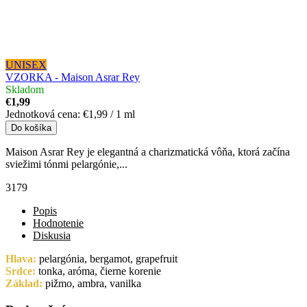
UNISEX
VZORKA - Maison Asrar Rey
Skladom
€1,99
Jednotková cena:
€1,99 / 1 ml
Do košíka
Maison Asrar Rey je elegantná a charizmatická vôňa, ktorá začína
sviežimi tónmi pelargónie,...
3179
Popis
Hodnotenie
Diskusia
Hlava:
pelargónia, bergamot, grapefruit
Srdce:
tonka, aróma, čierne korenie
Základ:
pižmo, ambra, vanilka