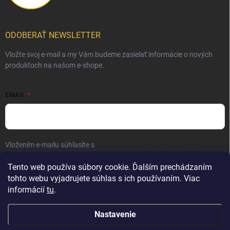
ODOBERAŤ NEWSLETTER
Vložte svoj e-mail a my Vám budeme zasielať informácie o nových
produktoch na našom e-shope.
EMAIL
Vložením e-mailu súhlasíte s
podmienkami ochrany osobných údajov
Prihlásiť sa
Tento web používa súbory cookie. Ďalším prechádzaním
tohto webu vyjadrujete súhlas s ich používaním. Viac
informácií
tu
.
Nastavenie