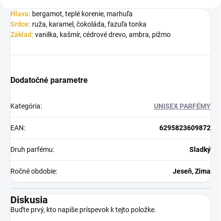
Hlava:
bergamot, teplé korenie, marhuľa
Srdce:
ruža, karamel, čokoláda, fazuľa tonka
Základ:
vanilka, kašmír, cédrové drevo, ambra, pižmo
Dodatočné parametre
Kategória
:
UNISEX PARFÉMY
EAN
:
6295823609872
Druh parfému
:
Sladký
Ročné obdobie
:
Jeseň, Zima
Diskusia
Buďte prvý, kto napíše príspevok k tejto položke.