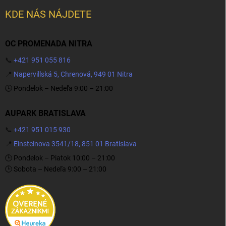
KDE NÁS NÁJDETE
OC PROMENADA NITRA
📞
+421 951 055 816
📍
Napervillská 5, Chrenová, 949 01 Nitra
🕒 Pondelok – Nedeľa 9:00 – 21:00
AUPARK BRATISLAVA
📞
+421 951 015 930
📍
Einsteinova 3541/18, 851 01 Bratislava
🕒 Pondelok – Piatok 10:00 – 21:00
🕒 Sobota – Nedeľa 9:00 – 21:00