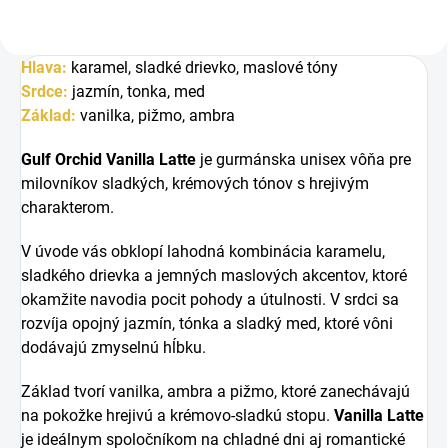
Hlava:
karamel, sladké drievko, maslové tóny
Srdce:
jazmín, tonka, med
Základ:
vanilka, pižmo, ambra
Gulf Orchid Vanilla Latte
je gurmánska unisex vôňa pre
milovníkov sladkých, krémových tónov s hrejivým
charakterom.
V úvode vás obklopí lahodná kombinácia karamelu,
sladkého drievka a jemných maslových akcentov, ktoré
okamžite navodia pocit pohody a útulnosti. V srdci sa
rozvíja opojný jazmín, tónka a sladký med, ktoré vôni
dodávajú zmyselnú hĺbku.
Základ tvorí vanilka, ambra a pižmo, ktoré zanechávajú
na pokožke hrejivú a krémovo-sladkú stopu.
Vanilla Latte
je ideálnym spoločníkom na chladné dni aj romantické