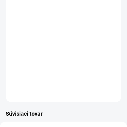
MÔŽEME
DORUČIŤ DO:
13.08.2026
MOŽNOSTI
DORUČENIA
−
+
Pridať do košíka
Gulf Orchid Vanilla Latte
je sladká a hrejivá unisex vôňa,
ktorá pripomína dokonalú šálku vanilkovej kávy s tónmi
karamelu, medu a maslových akcentov.
DETAILNÉ INFORMÁCIE
OPÝTAŤ SA
STRÁŽIŤ
Súvisiaci tovar
UNISEX