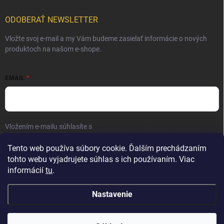
ODOBERAŤ NEWSLETTER
Vložte svoj e-mail a my Vám budeme zasielať informácie o nových
produktoch na našom e-shope.
EMAIL
Vložením e-mailu súhlasíte s
podmienkami ochrany osobných údajov
Prihlásiť sa
Tento web používa súbory cookie. Ďalším prechádzaním
tohto webu vyjadrujete súhlas s ich používaním. Viac
informácií
tu
.
Nastavenie
Copyright 2026
Elite Palace
. Všetky práva vyhradené.