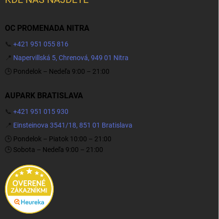
OC PROMENADA NITRA
📞
+421 951 055 816
📍
Napervillská 5, Chrenová, 949 01 Nitra
🕒 Pondelok – Nedeľa 9:00 – 21:00
AUPARK BRATISLAVA
📞
+421 951 015 930
📍
Einsteinova 3541/18, 851 01 Bratislava
🕒 Pondelok – Piatok 10:00 – 21:00
🕒 Sobota – Nedeľa 9:00 – 21:00