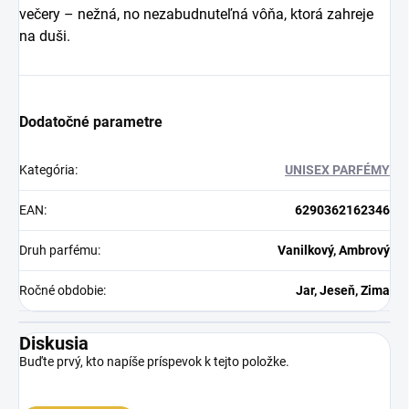
večery – nežná, no nezabudnuteľná vôňa, ktorá zahreje
na duši.
Dodatočné parametre
Kategória
:
UNISEX PARFÉMY
EAN
:
6290362162346
Druh parfému
:
Vanilkový, Ambrový
Ročné obdobie
:
Jar, Jeseň, Zima
Diskusia
Buďte prvý, kto napíše príspevok k tejto položke.