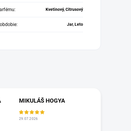
arfému
:
Kvetinový, Citrusový
obdobie
:
Jar, Leto
Á
MIKULÁŠ HOGYA
29.07.2026