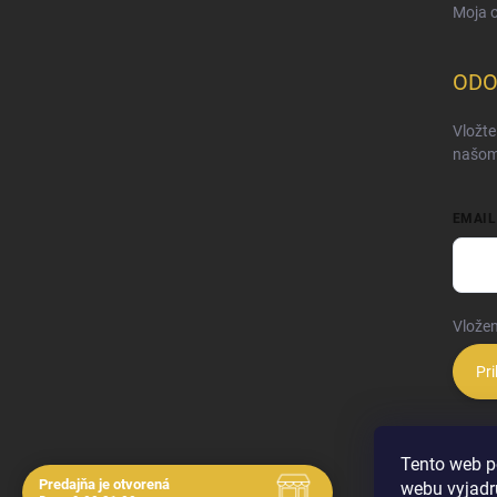
Moja 
ODO
Vložte
našom
EMAIL
Vložen
Pri
Tento web p
Predajňa je otvorená
webu vyjadru
Navštívte nás osobne