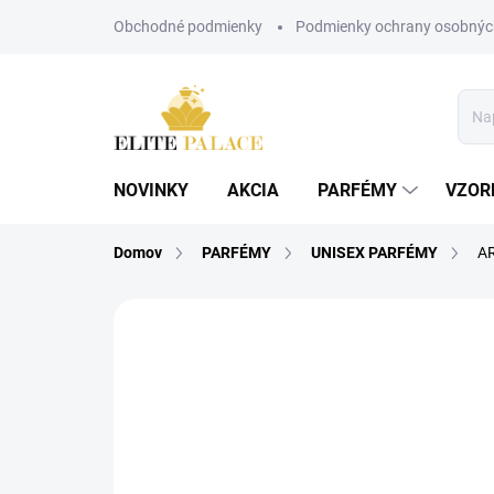
Prejsť
Obchodné podmienky
Podmienky ochrany osobnýc
na
obsah
NOVINKY
AKCIA
PARFÉMY
VZOR
Domov
PARFÉMY
UNISEX PARFÉMY
AR
1 hodnotenie
Podrobnosti hodnoteni
UNISEX