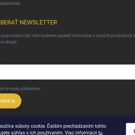
objednávka
BERAŤ NEWSLETTER
 svoj e-mail a my Vám budeme zasielať informácie o nových produktoch 
 e-shope.
ím e-mailu súhlasíte s
podmienkami ochrany osobných údajov
hlásiť sa
oužíva súbory cookie. Ďalším prechádzaním tohto
jete súhlas s ich používaním. Viac informácií
tu
.