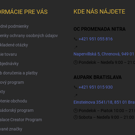
KDE NÁS NÁJDETE
ORMÁCIE PRE VÁS
dné podmienky
OC PROMENADA NITRA
enky ochrany osobných údajov
📞
+421 951 055 816
kladené otázky
📍
Napervillská 5, Chrenová, 949 01
ie tovaru
🕒 Pondelok – Nedeľa 9:00 – 21:
objednávky
 doručenia a platby
AUPARK BRATISLAVA
ový program
📞
+421 951 015 930
kty
📍
tenie obchodu
Einsteinova 3541/18, 851 01 Bra
ádorský program
🕒 Pondelok – Piatok 10:00 – 21
🕒 Sobota – Nedeľa 9:00 – 21:00
Palace Creator Program
vané značky