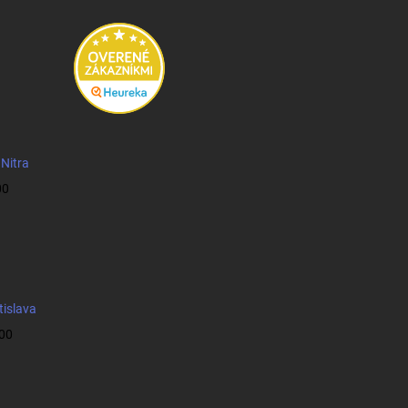
 Nitra
00
tislava
:00