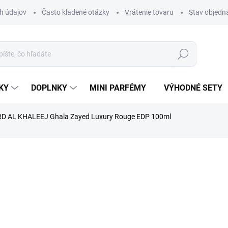
h údajov
Často kladené otázky
Vrátenie tovaru
Stav objedn
Hľadať
KY
DOPLNKY
MINI PARFÉMY
VÝHODNÉ SETY
D AL KHALEEJ Ghala Zayed Luxury Rouge EDP 100ml
a
ZNAČKA:
ARD AL KHALEEJ
€41,20
Jednotková
SKLADOM
cena:
MÔŽEME DORUČIŤ DO:
11.08.