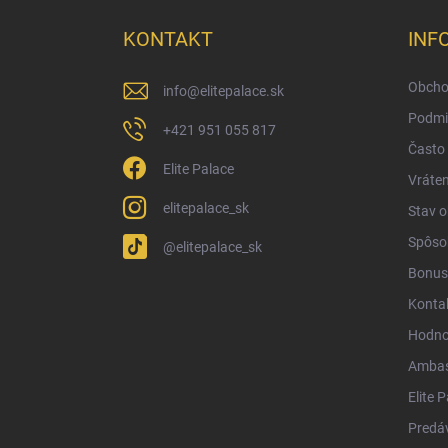
p
ä
KONTAKT
INF
t
i
Obcho
info
@
elitepalace.sk
e
Podmi
+421 951 055 817
Často 
Elite Palace
Vráten
elitepalace_sk
Stav 
Spôsob
@elitepalace_sk
Bonus
Konta
Hodno
Ambas
Elite 
Predá