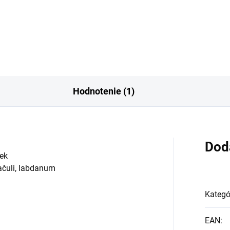
Hodnotenie (1)
Dod
ček
pačuli, labdanum
Kategó
EAN
: