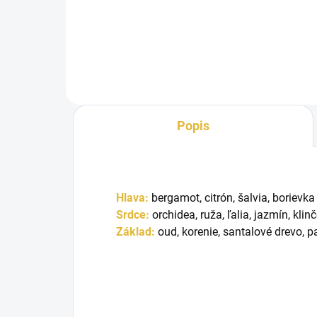
Luxury Rouge je luxusná vôňa,
ktorá v sebe spája osviežujúce...
Popis
Hlava:
bergamot, citrón, šalvia, borievka
Srdce:
orchidea, ruža, ľalia, jazmín, klin
Základ:
oud, korenie, santalové drevo, 