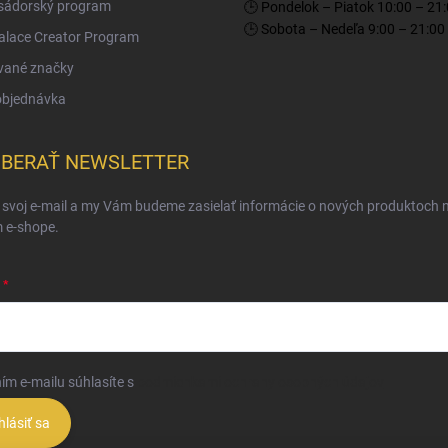
ádorský program
🕒 Pondelok – Piatok 10:00 – 21
🕒 Sobota – Nedeľa 9:00 – 21:00
Palace Creator Program
vané značky
objednávka
BERAŤ NEWSLETTER
 svoj e-mail a my Vám budeme zasielať informácie o nových produktoch 
 e-shope.
ím e-mailu súhlasíte s
podmienkami ochrany osobných údajov
hlásiť sa