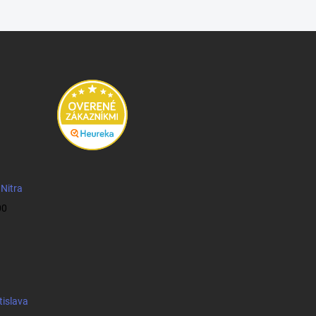
 Nitra
00
tislava