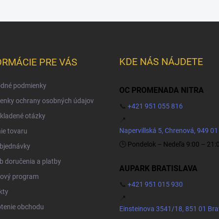
KDE NÁS NÁJDETE
ORMÁCIE PRE VÁS
dné podmienky
OC PROMENADA NITRA
enky ochrany osobných údajov
📞
+421 951 055 816
kladené otázky
📍
Napervillská 5, Chrenová, 949 01
ie tovaru
🕒 Pondelok – Nedeľa 9:00 – 21:
objednávky
 doručenia a platby
AUPARK BRATISLAVA
ový program
📞
+421 951 015 930
kty
📍
tenie obchodu
Einsteinova 3541/18, 851 01 Bra