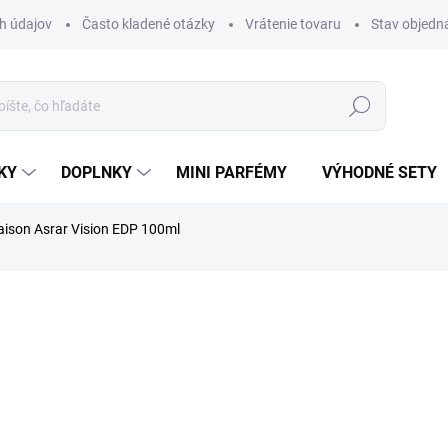
h údajov
Často kladené otázky
Vrátenie tovaru
Stav objedn
Hľadať
KY
DOPLNKY
MINI PARFÉMY
VÝHODNÉ SETY
ison Asrar Vision EDP 100ml
a
ZNAČKA:
MAISON ASRAR
€57,60
Jednotková
€57,60 / 100 ml
cena:
SKLADOM