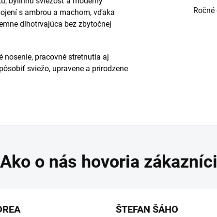
tu, bylinnú sviežosť a moderný
Ročné 
spojení s ambrou a machom, vďaka
jemne dlhotrvajúca bez zbytočnej
nosenie, pracovné stretnutia aj
ú pôsobiť sviežo, upravene a prirodzene
DREA
ŠTEFAN ŠÁHO