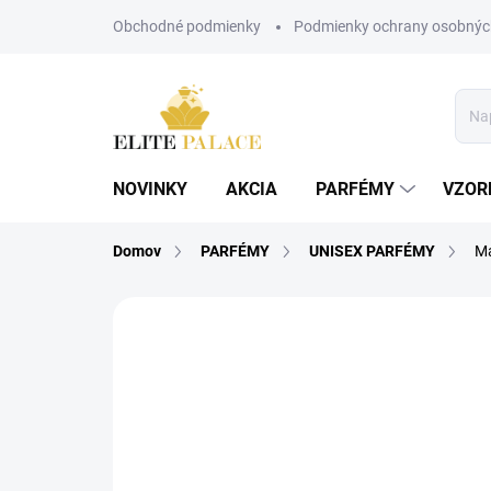
Prejsť
Obchodné podmienky
Podmienky ochrany osobnýc
na
obsah
NOVINKY
AKCIA
PARFÉMY
VZOR
Domov
PARFÉMY
UNISEX PARFÉMY
Ma
1 hodnotenie
Podrobnosti hodnoteni
UNISEX