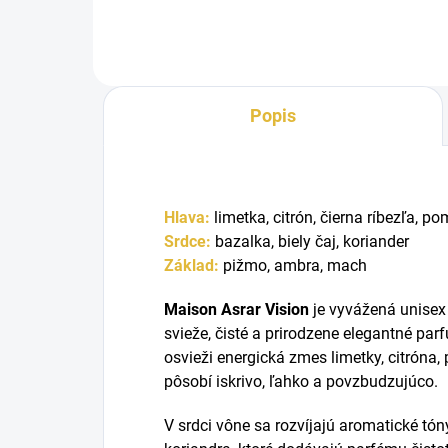
Popis
Hlava:
l
imetka, c
itrón, č
ierna ríbezľa, p
o
Srdce:
bazalka, b
iely čaj, k
oriander
Základ:
p
ižmo, a
mbra, m
ach
Maison Asrar Vision
je vyvážená unisex 
svieže, čisté a prirodzene elegantné p
osvieži energická zmes limetky, citróna, 
pôsobí iskrivo, ľahko a povzbudzujúco.
V srdci vône sa rozvíjajú aromatické tón