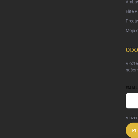
Ambas
Elite 
Predá
Moja 
ODO
Vložte
našom
EMAIL
Vložen
Pri