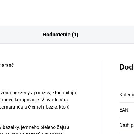
Hodnotenie (1)
maranč
Dod
vôňa pre ženy aj mužov, ktorí milujú
Kategó
arfumové kompozície. V úvode Vás
pomaranča a čiernej ríbezle, ktorá
EAN
:
Druh p
y bazalky, jemného bieleho čaju a