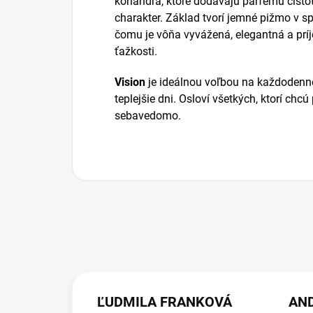
koriandra, ktoré dodávajú parfému čisto
charakter. Základ tvorí jemné pižmo v 
čomu je vôňa vyvážená, elegantná a prí
ťažkosti.
Vision
je ideálnou voľbou na každodenné 
teplejšie dni. Osloví všetkých, ktorí chc
sebavedomo.
ĽUDMILA FRANKOVÁ
AN