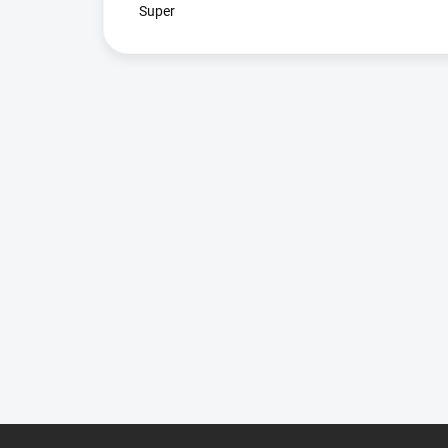
Super
Z