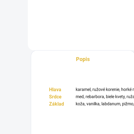
Tát
zaručí skvelú náladu po celý deň.
zmes
Unisex parfumovaná voda
Lattafa...
Popis
Hlava
karamel, ružové korenie, horké
Srdce
med, rebarbora, biele kvety, ruž
Základ
koža, vanilka, labdanum, pižmo,