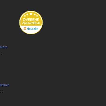
 Nitra
00
tislava
:00