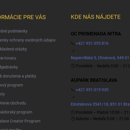
KDE NÁS NÁJDETE
ORMÁCIE PRE VÁS
dné podmienky
OC PROMENADA NITRA
enky ochrany osobných údajov
📞
+421 951 055 816
kladené otázky
📍
Napervillská 5, Chrenová, 949 01
ie tovaru
🕒 Pondelok – Nedeľa 9:00 – 21:
objednávky
 doručenia a platby
AUPARK BRATISLAVA
ový program
📞
+421 951 015 930
kty
📍
tenie obchodu
Einsteinova 3541/18, 851 01 Bra
ádorský program
🕒 Pondelok – Piatok 10:00 – 21
🕒 Sobota – Nedeľa 9:00 – 21:00
Palace Creator Program
vané značky