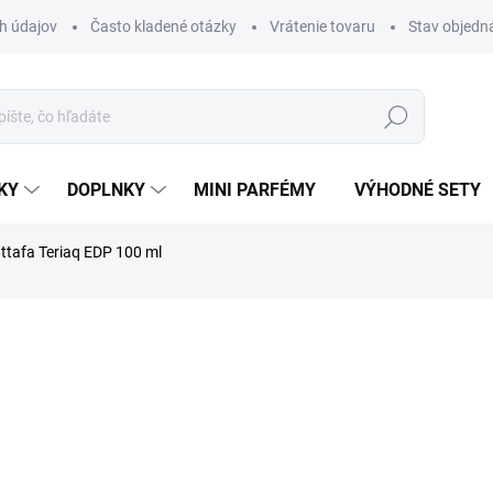
h údajov
Často kladené otázky
Vrátenie tovaru
Stav objedn
Hľadať
KY
DOPLNKY
MINI PARFÉMY
VÝHODNÉ SETY
ttafa Teriaq EDP 100 ml
nia
ZNAČKA:
LATTAFA
€37,90
Jednotková
SKLADOM
cena:
MÔŽEME DORUČIŤ DO:
11.08.