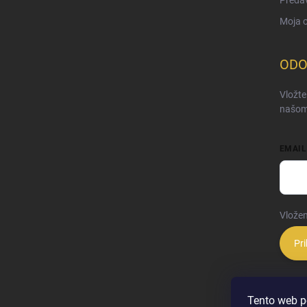
Moja 
ODO
Vložte
našom
EMAIL
Vložen
Pri
Tento web p