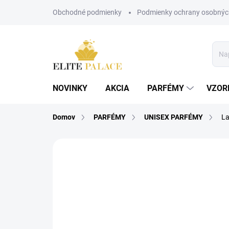
Prejsť
Obchodné podmienky
Podmienky ochrany osobnýc
na
obsah
NOVINKY
AKCIA
PARFÉMY
VZOR
Domov
PARFÉMY
UNISEX PARFÉMY
La
Neohodnotené
Podrobnosti hodnote
UNISEX