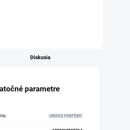
ový
Zahaľte sa do vône, ktorá vám
..
zaručí skvelú náladu po celý deň.
Unisex parfumovaná voda
Lattafa...
Diskusia
atočné parametre
ria
:
UNISEX PARFÉMY