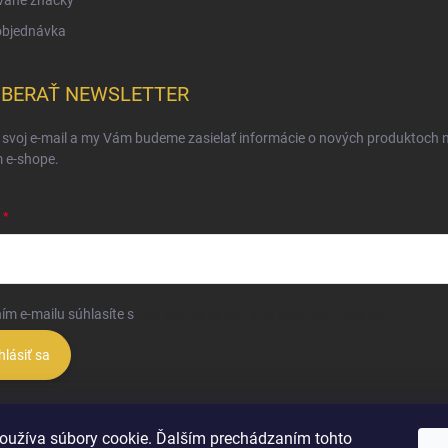
objednávka
BERAŤ NEWSLETTER
 svoj e-mail a my Vám budeme zasielať informácie o nových produktoch 
 e-shope.
ím e-mailu súhlasíte s
podmienkami ochrany osobných údajov
hlásiť sa
oužíva súbory cookie. Ďalším prechádzaním tohto