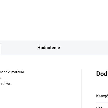
o vôňa sa otvára teplou
elegantný a zmyselný darček
ou korenistej škorice a...
set pre milovníkov bohatých a.
Hodnotenie
 mandle, marhuľa
Dod
a
 vetiver
Kategó