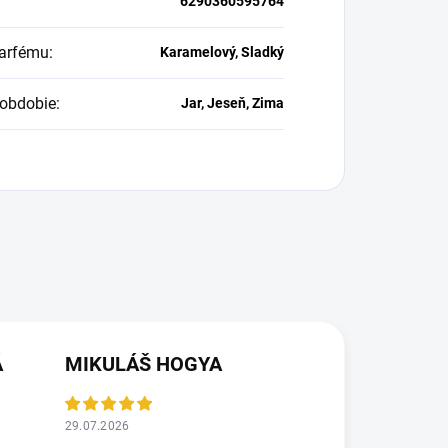
6290360595764
arfému
:
Karamelový, Sladký
obdobie
:
Jar, Jeseň, Zima
Á
MIKULÁŠ HOGYA
29.07.2026