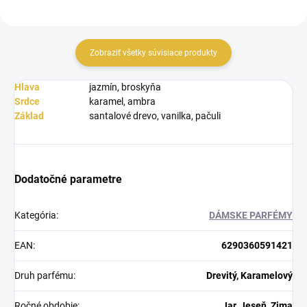
Zobraziť všetky súvisiace produkty
Hlava
jazmín, broskyňa
Srdce
karamel, ambra
Základ
santalové drevo, vanilka, pačuli
Dodatočné parametre
Kategória
:
DÁMSKE PARFÉMY
EAN
:
6290360591421
Druh parfému
:
Drevitý, Karamelový
Ročné obdobie
:
Jar, Jeseň, Zima