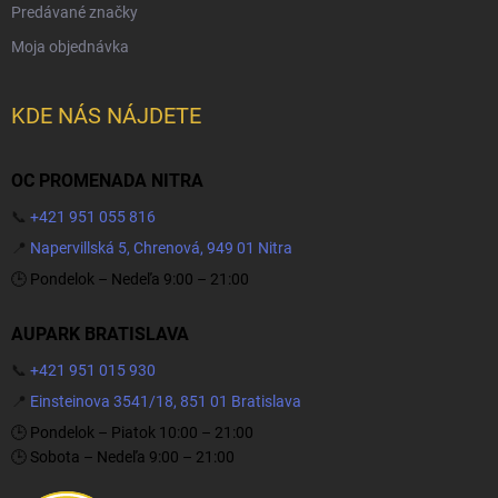
Predávané značky
Moja objednávka
KDE NÁS NÁJDETE
OC PROMENADA NITRA
📞
+421 951 055 816
📍
Napervillská 5, Chrenová, 949 01 Nitra
🕒 Pondelok – Nedeľa 9:00 – 21:00
AUPARK BRATISLAVA
📞
+421 951 015 930
📍
Einsteinova 3541/18, 851 01 Bratislava
🕒 Pondelok – Piatok 10:00 – 21:00
🕒 Sobota – Nedeľa 9:00 – 21:00