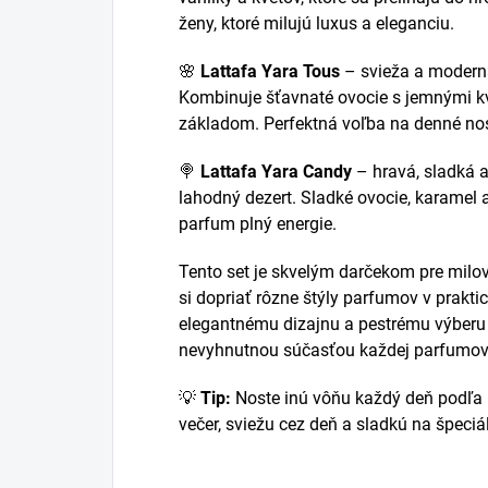
ženy, ktoré milujú luxus a eleganciu.
🌸
Lattafa Yara Tous
– svieža a moderná 
Kombinuje šťavnaté ovocie s jemnými 
základom. Perfektná voľba na denné nos
🍭
Lattafa Yara Candy
– hravá, sladká a
lahodný dezert. Sladké ovocie, karamel a
parfum plný energie.
Tento set je skvelým darčekom pre milo
si dopriať rôzne štýly parfumov v prak
elegantnému dizajnu a pestrému výberu
nevyhnutnou súčasťou každej parfumove
💡
Tip:
Noste inú vôňu každý deň podľa 
večer, sviežu cez deň a sladkú na špeciáln