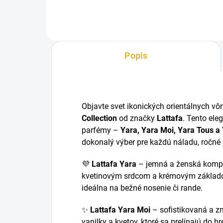
Popis
Objavte svet ikonických orientálnych v
Collection
od značky
Lattafa
. Tento ele
parfémy –
Yara, Yara Moi, Yara Tous a
dokonalý výber pre každú náladu, ročné o
💜
Lattafa Yara
– jemná a ženská kompoz
kvetinovým srdcom a krémovým základo
ideálna na bežné nosenie či rande.
✨
Lattafa Yara Moi
– sofistikovaná a 
vanilky a kvetov, ktoré sa prelínajú do h