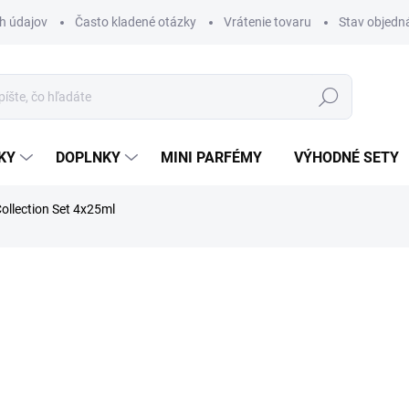
h údajov
Často kladené otázky
Vrátenie tovaru
Stav objedn
Hľadať
KY
DOPLNKY
MINI PARFÉMY
VÝHODNÉ SETY
ollection Set 4x25ml
a
ZNAČKA:
LATTAFA
€39,90
Jednotková
€39,90 / 25 ml
cena:
SKLADOM