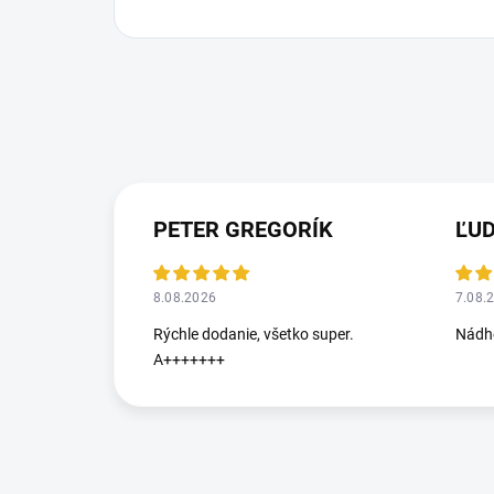
PETER GREGORÍK
ĽU
8.08.2026
7.08.
Rýchle dodanie, všetko super.
Nádhe
A+++++++