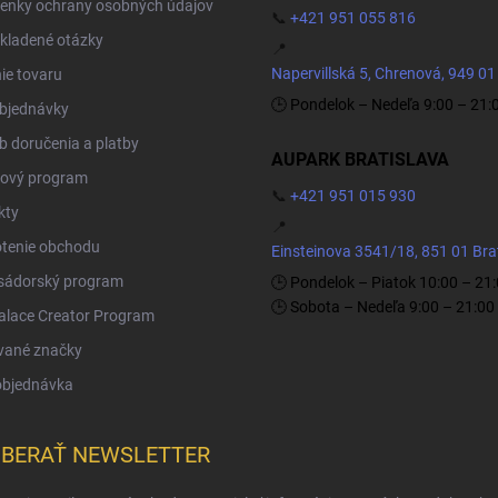
enky ochrany osobných údajov
📞
+421 951 055 816
kladené otázky
📍
Napervillská 5, Chrenová, 949 01
ie tovaru
🕒 Pondelok – Nedeľa 9:00 – 21:
objednávky
 doručenia a platby
AUPARK BRATISLAVA
ový program
📞
+421 951 015 930
kty
📍
tenie obchodu
Einsteinova 3541/18, 851 01 Bra
ádorský program
🕒 Pondelok – Piatok 10:00 – 21
🕒 Sobota – Nedeľa 9:00 – 21:00
Palace Creator Program
vané značky
objednávka
BERAŤ NEWSLETTER