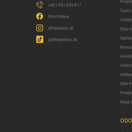
Podmi
+421 951 055 817
Často 
Elite Palace
Vráten
elitepalace_sk
Stav 
Spôsob
@elitepalace_sk
Bonus
Konta
Hodno
Ambas
Elite 
Predá
Moja 
ODO