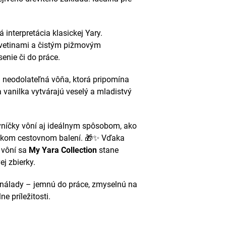
interpretácia klasickej Yary.
kvetinami a čistým pižmovým
enie či do práce.
 neodolateľná vôňa, ktorá pripomína
 vanilka vytvárajú veselý a mladistvý
vníčky vôní aj ideálnym spôsobom, ako
tickom cestovnom balení. 🎁✨ Vďaka
 vôní sa
My Yara Collection
stane
j zbierky.
nálady – jemnú do práce, zmyselnú na
e príležitosti.