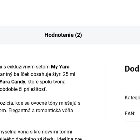
Hodnotenie (2)
ôní s exkluzívnym setom
My Yara
Dod
gantný balíček obsahuje štyri 25 ml
 Yara Candy
, ktoré spolu tvoria
bdobie či príležitosť.
Kategó
ícia, kde sa ovocné tóny miešajú s
m. Elegantná a romantická vôňa
EAN
:
zmyselná vôňa s krémovými tónmi
rejivého drevitého základu. Ideálna pre