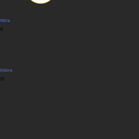
 Nitra
00
tislava
:00