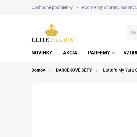
Prejsť
Obchodné podmienky
Podmienky ochrany osobnýc
na
obsah
NOVINKY
AKCIA
PARFÉMY
VZOR
Domov
DARČEKOVÉ SETY
Lattafa My Yara C
2 hodnotenia
Podrobnosti hodnoteni
DÁMSKE