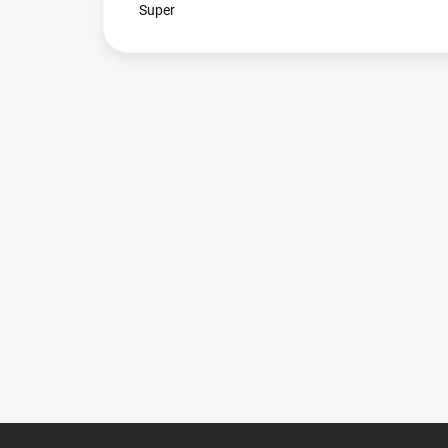
Super
Z