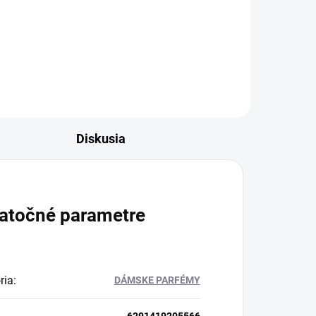
e
Inšpirované Yum Pistachio Gelato
by Kayali. Objavte nádherný
..
parfém určený pre súčasné...
Diskusia
atočné parametre
ria
:
DÁMSKE PARFÉMY
6291419205566