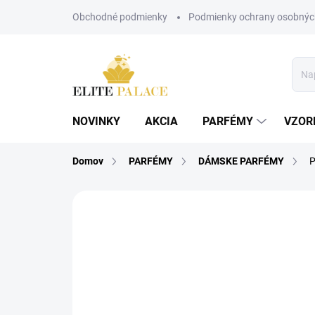
Prejsť
Obchodné podmienky
Podmienky ochrany osobnýc
na
obsah
NOVINKY
AKCIA
PARFÉMY
VZOR
Domov
PARFÉMY
DÁMSKE PARFÉMY
P
1 hodnotenie
Podrobnosti hodnoteni
AKCIA
DÁMSKE