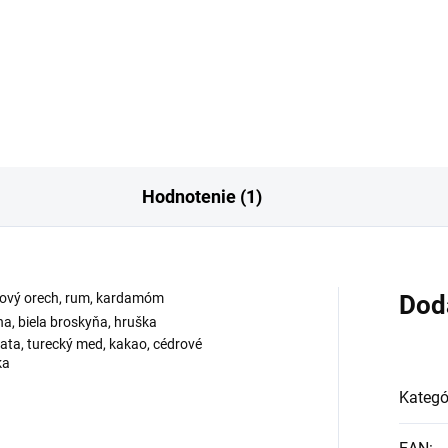
is Corner Eternal Meadows je
Khair je parfum, ktorý sa stan
 plná kontrastov, ktorá
vaším tajomstvom. S jeho
inuje svieže fougerové...
vstupom do miestnosti sa šíri.
Hodnotenie (1)
skový orech, rum, kardamóm
Dod
na, biela broskyňa, hruška
ata, turecký med, kakao, cédrové
ka
Kategó