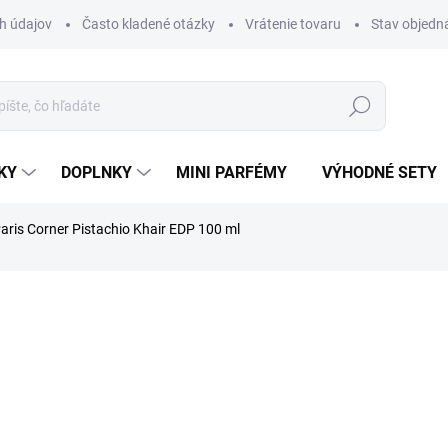
h údajov
Často kladené otázky
Vrátenie tovaru
Stav objedn
Hľadať
KY
DOPLNKY
MINI PARFÉMY
VÝHODNÉ SETY
aris Corner Pistachio Khair EDP 100 ml
a
ZNAČKA:
PARIS CORNER
€34,70
€24,90
Jednotková
VYPREDANÉ
cena:
MOŽNOSTI DORUČENIA