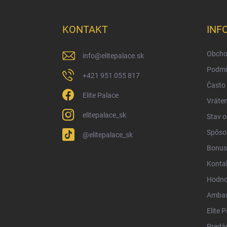
á
p
ä
KONTAKT
INF
t
i
Obcho
info
@
elitepalace.sk
e
Podmi
+421 951 055 817
Často 
Elite Palace
Vráten
elitepalace_sk
Stav 
Spôsob
@elitepalace_sk
Bonus
Konta
Hodno
Ambas
Elite 
Predá