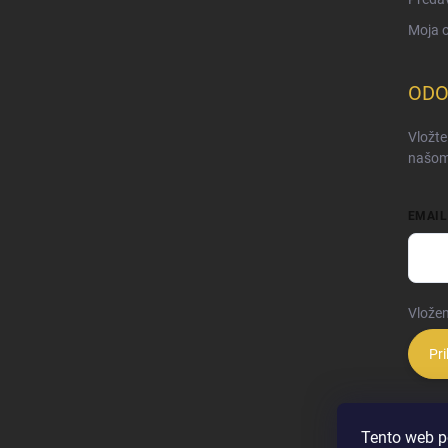
Moja 
ODO
Vložte
našom
EMAIL
Vložen
Pri
Tento web p