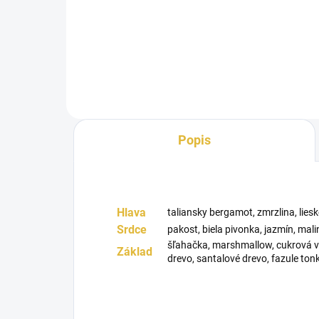
Eternal Coffee vás zavedie do
Par
sveta plného pohody a vône
vôňa
čerstvo pripravenej kávy. Táto...
komb
Popis
Hlava
taliansky bergamot, zmrzlina, lie
Srdce
pakost, biela pivonka, jazmín, mali
šľahačka, marshmallow, cukrová v
Základ
drevo, santalové drevo, fazule ton