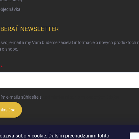
objednávka
BERAŤ NEWSLETTER
 svoj e-mail a my Vám budeme zasielať informácie o nových produktoch 
 e-shope.
ím e-mailu súhlasíte s
podmienkami ochrany osobných údajov
hlásiť sa
oužíva súbory cookie. Ďalším prechádzaním tohto