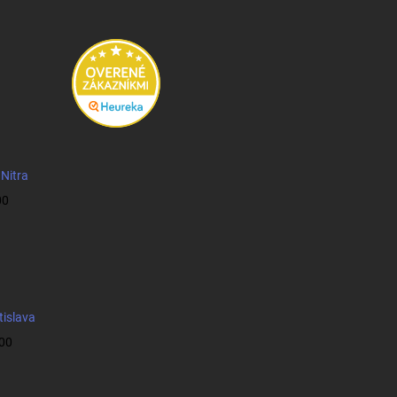
 Nitra
00
tislava
:00