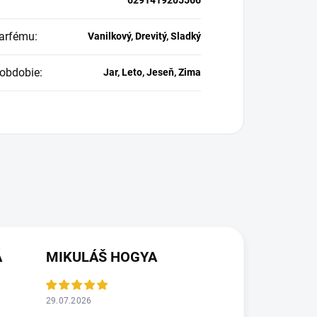
arfému
:
Vanilkový, Drevitý, Sladký
obdobie
:
Jar, Leto, Jeseň, Zima
Á
MIKULÁŠ HOGYA
29.07.2026