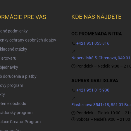
KDE NÁS NÁJDETE
ORMÁCIE PRE VÁS
dné podmienky
OC PROMENADA NITRA
enky ochrany osobných údajov
📞
+421 951 055 816
kladené otázky
📍
Napervillská 5, Chrenová, 949 01
ie tovaru
🕒 Pondelok – Nedeľa 9:00 – 21:
objednávky
 doručenia a platby
AUPARK BRATISLAVA
ový program
📞
+421 951 015 930
kty
📍
tenie obchodu
Einsteinova 3541/18, 851 01 Bra
ádorský program
🕒 Pondelok – Piatok 10:00 – 21
🕒 Sobota – Nedeľa 9:00 – 21:00
Palace Creator Program
vané značky