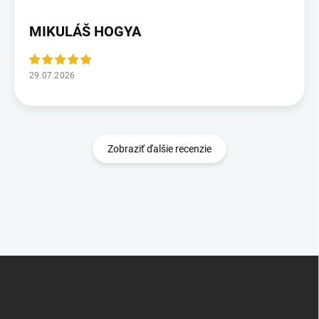
MIKULÁŠ HOGYA
29.07.2026
Zobraziť ďalšie recenzie
Z
á
p
ä