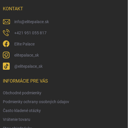
t
i
KONTAKT
e
info
@
elitepalace.sk
+421 951 055 817
Elite Palace
elitepalace_sk
@elitepalace_sk
INFORMÁCIE PRE VÁS
Obchodné podmienky
Podmienky ochrany osobných údajov
Často kladené otázky
Vrátenie tovaru