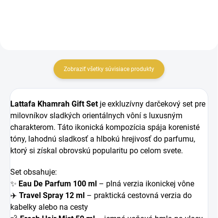
Zobraziť všetky súvisiace produkty
Lattafa Khamrah Gift Set
je exkluzívny darčekový set pre
milovníkov sladkých orientálnych vôní s luxusným
charakterom. Táto ikonická kompozícia spája korenisté
tóny, lahodnú sladkosť a hlbokú hrejivosť do parfumu,
ktorý si získal obrovskú popularitu po celom svete.
Set obsahuje:
✨
Eau De Parfum 100 ml
– plná verzia ikonickej vône
✈️
Travel Spray 12 ml
– praktická cestovná verzia do
kabelky alebo na cesty