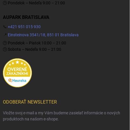
🕒 Pondelok – Nedeľa 9:00 – 21:00
AUPARK BRATISLAVA
📞
+421 951 015 930
📍
Einsteinova 3541/18, 851 01 Bratislava
🕒 Pondelok – Piatok 10:00 – 21:00
🕒 Sobota – Nedeľa 9:00 – 21:00
ODOBERAŤ NEWSLETTER
Vložte svoj e-mail a my Vám budeme zasielať informácie o nových
produktoch na našom e-shope.