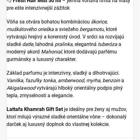
💨
Fresh Hair Mist 50 ml
– jemná voňavá hmla na vlasy
pre ešte intenzívnejší zážitok
Vôňa sa otvára bohatou kombináciou
škorice
,
muškátového orieška
a sviežeho
bergamotu
, ktoré
vytvárajú hrejivý a korenistý úvod. V srdci sa rozvíjajú
sladké
datle
, lahodná
pralinka
, elegantná
tuberóza
a
moderný akord
Mahonial
, ktoré dodávajú parfému
gurmánsky a luxusný charakter.
Základ parfumu je intenzívny, sladký a dlhotrvajúci.
Vanilka
,
fazuľky tonka
,
amberwood
,
myrha
,
benzoin
a
Akigalawood
vytvárajú hlboký orientálny podpis plný
tepla, zmyselnosti a elegancie.
Lattafa Khamrah Gift Set
je ideálny pre ženy aj mužov,
ktorí milujú výrazné sladké orientálne vône – dokonalý
darček aj luxusný doplnok do vlastnej kolekcie.