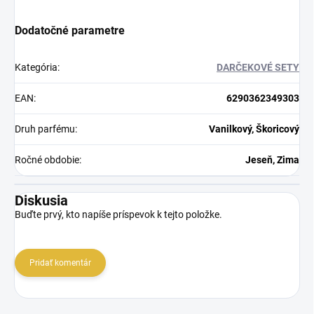
Dodatočné parametre
Kategória
:
DARČEKOVÉ SETY
EAN
:
6290362349303
Druh parfému
:
Vanilkový, Škoricový
Ročné obdobie
:
Jeseň, Zima
Diskusia
Buďte prvý, kto napíše príspevok k tejto položke.
Pridať komentár