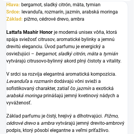
Hlava:
bergamot, sladký citrón, mäta, tymian
Srdce:
levanduľa, rozmarín, jazmín, arabská moringa
Základ:
pižmo, cédrové drevo, ambra
Lattafa Maahir Honor
je moderná unisex vôňa, ktorá
spája sviežosť citrusov, aromatické bylinky a jemnú
drevitú eleganciu. Úvod parfumu je energický a
osviežujúci –
bergamot
,
sladký citrón
,
mäta
a
tymián
vytvárajú citrusovo-bylinný akord plný čistoty a vitality.
V srdci sa rozvíja elegantná aromatická kompozícia.
Levanduľa
a
rozmarín
dodávajú vôni svieži a
sofistikovaný charakter, zatiaľ čo
jazmín
a exotická
arabská moringa
prinášajú jemný kvetinový nádych a
vyváženosť.
Základ parfumu je čistý, hrejivý a dlhotrvajúci.
Pižmo
,
cédrové drevo
a
ambra
vytvárajú jemný drevito-ambrový
podpis, ktorý pôsobí elegantne a veľmi príťažlivo.