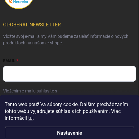
ODOBERAŤ NEWSLETTER
Vložte svoj e-mail a my Vám budeme zasielať informácie o nových
produktoch na našom e-shope.
EMAIL
Vložením e-mailu súhlasíte s
podmienkami ochrany osobných údajov
Prihlásiť sa
Tento web používa súbory cookie. Ďalším prechádzaním
tohto webu vyjadrujete súhlas s ich používaním. Viac
informácií
tu
.
Nastavenie