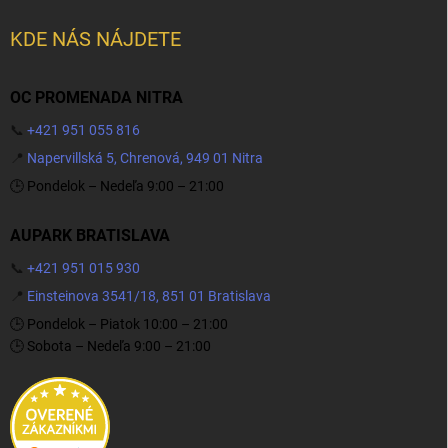
KDE NÁS NÁJDETE
OC PROMENADA NITRA
📞
+421 951 055 816
📍
Napervillská 5, Chrenová, 949 01 Nitra
🕒 Pondelok – Nedeľa 9:00 – 21:00
AUPARK BRATISLAVA
📞
+421 951 015 930
📍
Einsteinova 3541/18, 851 01 Bratislava
🕒 Pondelok – Piatok 10:00 – 21:00
🕒 Sobota – Nedeľa 9:00 – 21:00