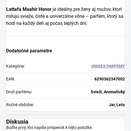
Lattafa Maahir Honor
je ideálny pre ženy aj mužov, ktorí
milujú svieže, čisté a univerzálne vône – parfém, ktorý sa
hodí na každý deň aj počas teplých dní.
Dodatočné parametre
Kategória
:
UNISEX PARFÉMY
EAN
:
6290362347002
Druh parfému
:
Svieži, Aromatický
Ročné obdobie
:
Jar, Leto
Diskusia
Buďte prvý, kto napíše príspevok k tejto položke.