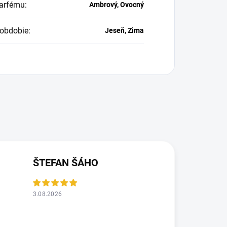
arfému
:
Ambrový, Ovocný
obdobie
:
Jeseň, Zima
ŠTEFAN ŠÁHO
3.08.2026