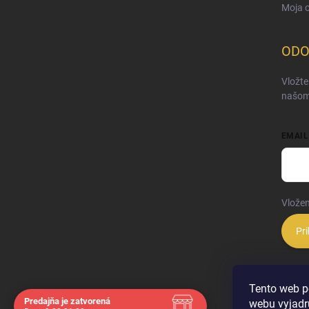
Moja 
ODO
Vložte
našom
EMAIL
Vložen
Pri
Tento web p
Predajňa je zatvorená
webu vyjadru
Navštívte nás osobne