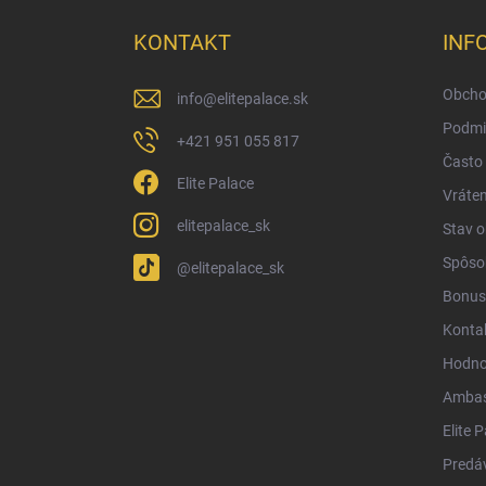
p
ä
KONTAKT
INF
t
i
Obcho
info
@
elitepalace.sk
e
Podmi
+421 951 055 817
Často 
Elite Palace
Vráten
elitepalace_sk
Stav 
Spôsob
@elitepalace_sk
Bonus
Konta
Hodno
Ambas
Elite 
Predá