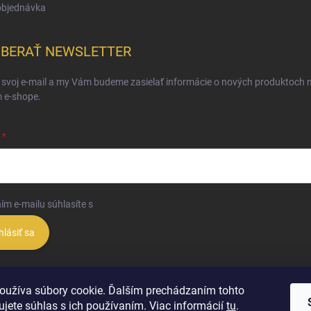
objednávka
BERAŤ NEWSLETTER
 svoj e-mail a my Vám budeme zasielať informácie o nových produktoch 
 e-shope.
ím e-mailu súhlasíte s
podmienkami ochrany osobných údajov
hlásiť sa
oužíva súbory cookie. Ďalším prechádzaním tohto
jete súhlas s ich používaním. Viac informácií
tu
.