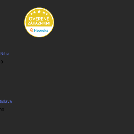
 Nitra
00
tislava
:00