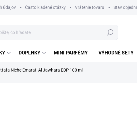
h údajov
Často kladené otázky
Vrátenie tovaru
Stav objedn
Hľadať
KY
DOPLNKY
MINI PARFÉMY
VÝHODNÉ SETY
ttafa Niche Emarati Al Jawhara EDP 100 ml
a
ZNAČKA:
LATTAFA
€49
Jednotková
SKLADOM
cena:
MÔŽEME DORUČIŤ DO:
13.08.