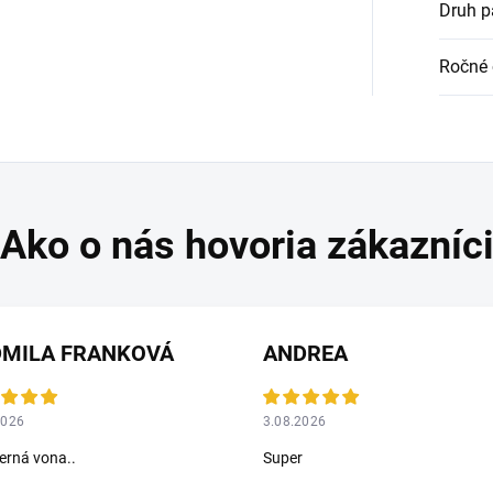
Druh p
Ročné 
DMILA FRANKOVÁ
ANDREA
2026
3.08.2026
rná vona..
Super