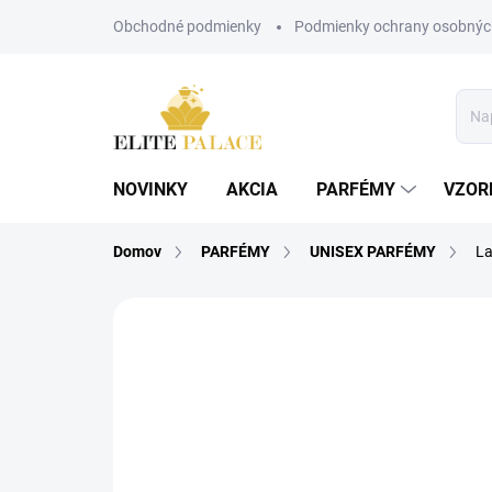
Prejsť
Obchodné podmienky
Podmienky ochrany osobnýc
na
obsah
NOVINKY
AKCIA
PARFÉMY
VZOR
Domov
PARFÉMY
UNISEX PARFÉMY
La
2 hodnotenia
Podrobnosti hodnoteni
UNISEX