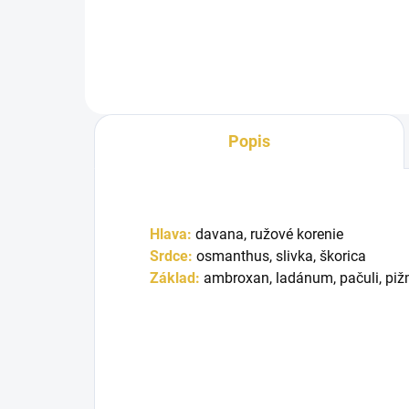
ženy, stelesňujúca bohatstvo a
luxus....
Popis
Hlava:
davana, ružové korenie
Srdce:
osmanthus, slivka, škorica
Základ:
ambroxan, ladánum, pačuli, pi