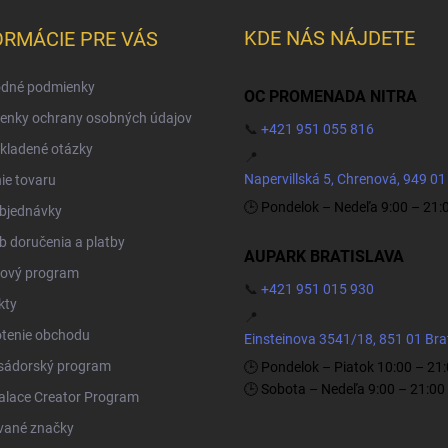
KDE NÁS NÁJDETE
ORMÁCIE PRE VÁS
dné podmienky
OC PROMENADA NITRA
enky ochrany osobných údajov
📞
+421 951 055 816
kladené otázky
📍
Napervillská 5, Chrenová, 949 01
ie tovaru
🕒 Pondelok – Nedeľa 9:00 – 21:
objednávky
 doručenia a platby
AUPARK BRATISLAVA
ový program
📞
+421 951 015 930
kty
📍
tenie obchodu
Einsteinova 3541/18, 851 01 Bra
ádorský program
🕒 Pondelok – Piatok 10:00 – 21
🕒 Sobota – Nedeľa 9:00 – 21:00
Palace Creator Program
vané značky