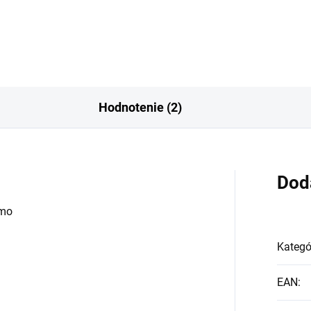
Hodnotenie (2)
Dod
žmo
Kategó
EAN
: