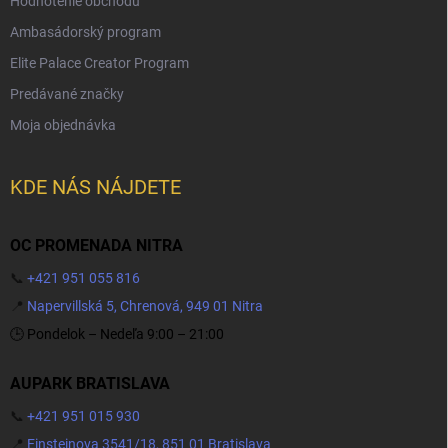
Hodnotenie obchodu
Ambasádorský program
Elite Palace Creator Program
Predávané značky
Moja objednávka
KDE NÁS NÁJDETE
OC PROMENADA NITRA
📞
+421 951 055 816
📍
Napervillská 5, Chrenová, 949 01 Nitra
🕒 Pondelok – Nedeľa 9:00 – 21:00
AUPARK BRATISLAVA
📞
+421 951 015 930
📍
Einsteinova 3541/18, 851 01 Bratislava