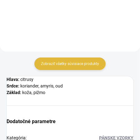
parfém v roku 2017. Zloženie
zahŕňa pačuli,...
Zobraziť všetky súvisiace produkty
Hlava:
citrusy
Srdce:
koriander, amyris, oud
Základ:
koža, pižmo
Dodatočné parametre
Kategória
:
PÁNSKE VZORKY