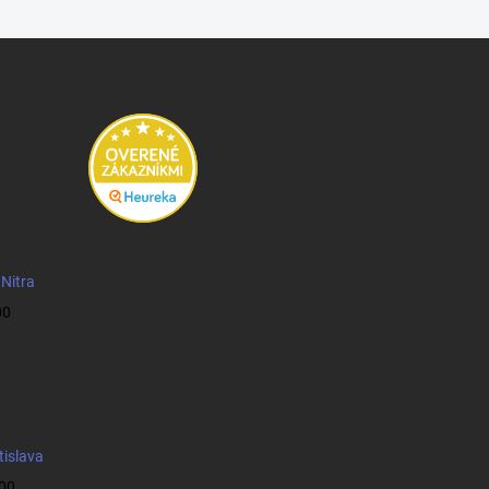
 Nitra
00
tislava
:00