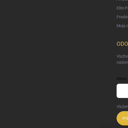
Elite 
Predá
Moja 
ODO
Vložte
našom
EMAIL
Vložen
Pri