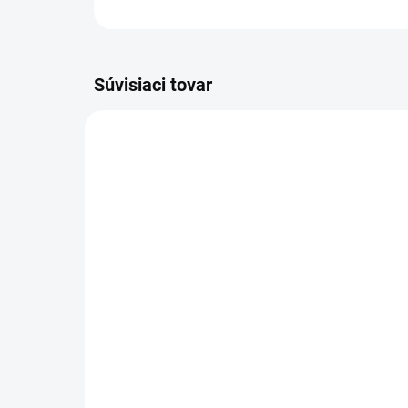
Súvisiaci tovar
PÁNSKE
UNISEX
VYPREDANÉ
VZ
Fragrance World
Wor
Imperium X EDP 100ml
€1
€26,70