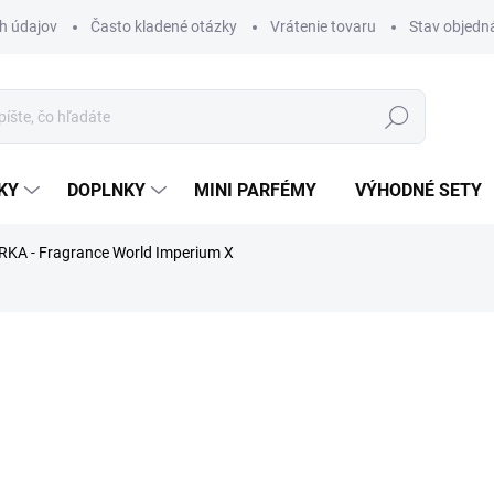
h údajov
Často kladené otázky
Vrátenie tovaru
Stav objedn
Hľadať
KY
DOPLNKY
MINI PARFÉMY
VÝHODNÉ SETY
KA - Fragrance World Imperium X
rfému.
nia
ZNAČKA:
FRAGRANCE WORLD
€1,99