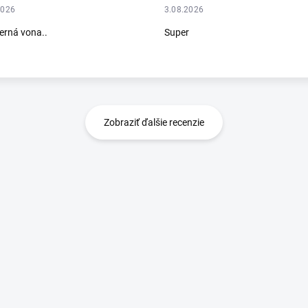
2026
3.08.2026
rná vona..
Super
Zobraziť ďalšie recenzie