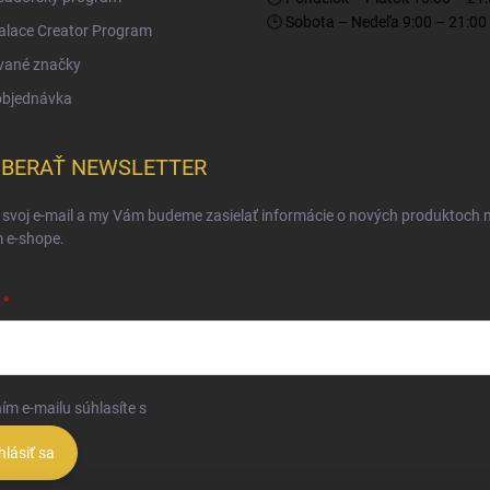
🕒 Sobota – Nedeľa 9:00 – 21:00
Palace Creator Program
vané značky
objednávka
BERAŤ NEWSLETTER
 svoj e-mail a my Vám budeme zasielať informácie o nových produktoch 
 e-shope.
ím e-mailu súhlasíte s
podmienkami ochrany osobných údajov
hlásiť sa