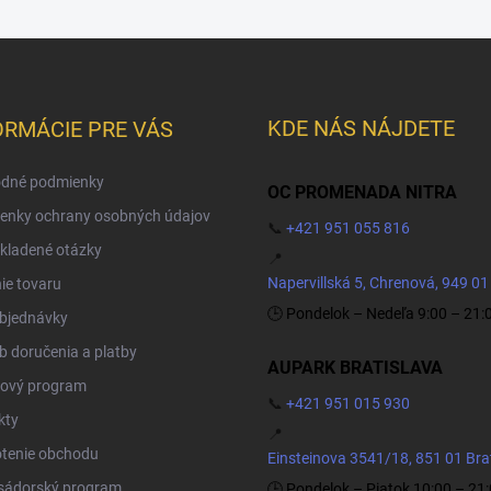
KDE NÁS NÁJDETE
ORMÁCIE PRE VÁS
dné podmienky
OC PROMENADA NITRA
enky ochrany osobných údajov
📞
+421 951 055 816
kladené otázky
📍
Napervillská 5, Chrenová, 949 01
ie tovaru
🕒 Pondelok – Nedeľa 9:00 – 21:
objednávky
 doručenia a platby
AUPARK BRATISLAVA
ový program
📞
+421 951 015 930
kty
📍
tenie obchodu
Einsteinova 3541/18, 851 01 Bra
ádorský program
🕒 Pondelok – Piatok 10:00 – 21