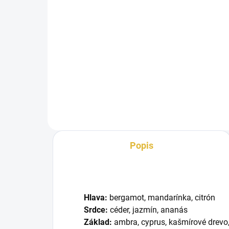
Jed
€1,9
cena
Detail
Inšpirované Apex Roja Dove.
Frag
Fragrance World Imperium X je
výr
dynamická a sofistikovaná vôňa,
ktor
ktorá...
Popis
Hlava:
bergamot, mandarínka, citrón
Srdce:
céder, jazmín, ananás
Základ:
ambra, cyprus, kašmírové drevo,