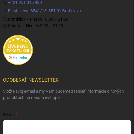
📞
+421 951 015 930
📍
Einsteinova 3541/18, 851 01 Bratislava
🕒 Pondelok – Piatok 10:00 – 21:00
🕒 Sobota – Nedeľa 9:00 – 21:00
ODOBERAŤ NEWSLETTER
Vložte svoj e-mail a my Vám budeme zasielať informácie o nových
produktoch na našom e-shope.
EMAIL