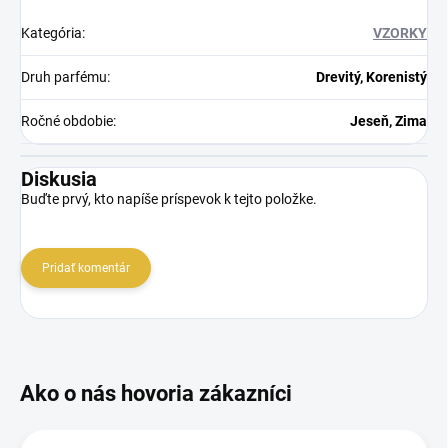
Kategória
:
VZORKY
Druh parfému
:
Drevitý, Korenistý
Ročné obdobie
:
Jeseň, Zima
Diskusia
Buďte prvý, kto napíše príspevok k tejto položke.
Pridať komentár