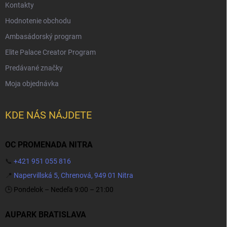
Kontakty
Hodnotenie obchodu
Ambasádorský program
Elite Palace Creator Program
Predávané značky
Moja objednávka
KDE NÁS NÁJDETE
OC PROMENADA NITRA
📞
+421 951 055 816
📍
Napervillská 5, Chrenová, 949 01 Nitra
🕒 Pondelok – Nedeľa 9:00 – 21:00
AUPARK BRATISLAVA