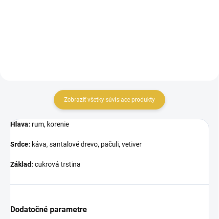
odvážnymi tónmi čierneho...
parfumovaná...
Zobraziť všetky súvisiace produkty
Hlava:
rum, korenie
Srdce:
káva, santalové drevo, pačuli, vetiver
Základ:
cukrová trstina
Dodatočné parametre