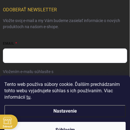
ODOBERAŤ NEWSLETTER
Vložte svoj e-mail a my Vám budeme zasielať informácie o nových
produktoch na našom e-shope.
EMAIL
Vložením e-mailu súhlasíte s
podmienkami ochrany osobných údajov
Prihlásiť sa
Tento web používa súbory cookie. Ďalším prechádzaním
tohto webu vyjadrujete súhlas s ich používaním. Viac
informácií
tu
.
Nastavenie
Zobraziť
Copyright 2026
Elite Palace
. Všetky práva vyhradené.
Súhlasím