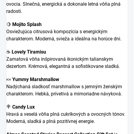
ovocia. Slnečná, energická a dokonale letná vôňa plná
radosti.
🍋
Mojito Splash
Osviežujúca citrusová kompozícia s energickým
charakterom. Moderná, svieža a ideálna na horúce dni.
☕
Lovely Tiramisu
Zamatová vôňa inšpirovaná ikonickým talianskym
dezertom. Krémová, elegantná a sofistikovane sladká.
🍬
Yummy Marshmallow
Nadýchaná sladkosť marshmallow s jemným ženským
charakterom. Hebká, prívetivá a mimoriadne návyková.
🍭
Candy Lux
Hravá a veselá vôňa plná cukríkových a ovocných tónov.
Moderná, sladká a plná pozitívnej energie.