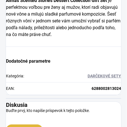
Almas Scented Stories Dessert Collection Gift Set
je
perfektnou voľbou pre ženy aj mužov, ktorí radi objavujú
nové vône a milujú sladké parfumové kompozície. Šesť
rôznych vôní v jednom sete vám umožní vybrať si parfém
podľa nálady, príležitosti alebo jednoducho podľa toho,
na čo máte práve chuť.
Dodatočné parametre
Kategória
:
DARČEKOVÉ SETY
EAN
:
6288002813024
Diskusia
Buďte prvý, kto napíše príspevok k tejto položke.