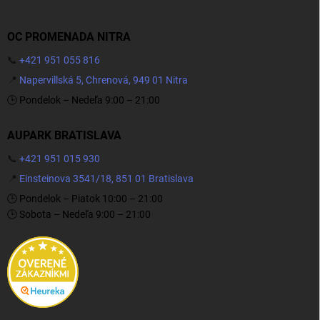
OC PROMENADA NITRA
📞
+421 951 055 816
📍
Napervillská 5, Chrenová, 949 01 Nitra
🕒 Pondelok – Nedeľa 9:00 – 21:00
AUPARK BRATISLAVA
📞
+421 951 015 930
📍
Einsteinova 3541/18, 851 01 Bratislava
🕒 Pondelok – Piatok 10:00 – 21:00
🕒 Sobota – Nedeľa 9:00 – 21:00