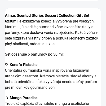
Almas Scented Stories Dessert Collection Gift Set
6x30ml
je exkluzívna kolekcia vytvorená pre všetkých,
ktorí milujú sladké gourmand vône, ovocné koktaily a
parfumy, ktoré doslova vonia na zjedenie. Každá vôňa v
sete rozpráva vlastný príbeh a ponúka jedinečný zážitok
plný sladkosti, radosti a luxusu.
Set obsahuje 6 parfumov po 30 ml:
💚
Kunafa Pistache
Orientálna gurmánska vôňa inšpirovaná luxusným
arabským dezertom. Krémové pistácie, sladké akordy a
bohatá orientálna hĺbka vytvárajú neodolateľný parfum
pre milovníkov gourmand vôní.
🥭
Mango Paradise
Tropická explózia šťavnatého manga a exotického