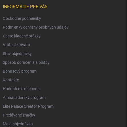
INFORMÁCIE PRE VÁS
Obchodné podmienky
Podmienky ochrany osobných údajov
Často kladené otázky
Vrátenie tovaru
Stav objednávky
Spôsob doručenia a platby
Bonusový program
Kontakty
Hodnotenie obchodu
Ambasádorský program
Elite Palace Creator Program
Predávané značky
Moja objednávka