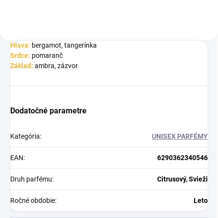
Hlava:
bergamot, tangerínka
Srdce:
pomaranč
Základ:
ambra, zázvor
Dodatočné parametre
Kategória
:
UNISEX PARFÉMY
EAN
:
6290362340546
Druh parfému
:
Citrusový, Svieži
Ročné obdobie
:
Leto