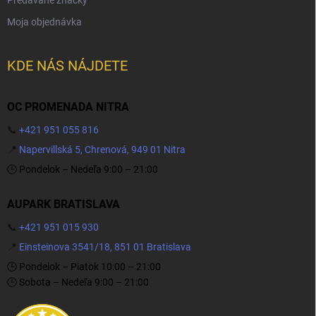
Moja objednávka
KDE NÁS NÁJDETE
OC PROMENADA NITRA
📞
+421 951 055 816
📍
Napervillská 5, Chrenová, 949 01 Nitra
🕒 Pondelok – Nedeľa 9:00 – 21:00
AUPARK BRATISLAVA
📞
+421 951 015 930
📍
Einsteinova 3541/18, 851 01 Bratislava
🕒 Pondelok – Piatok 10:00 – 21:00
🕒 Sobota – Nedeľa 9:00 – 21:00