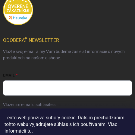
ODOBERAŤ NEWSLETTER
Vložte svoj e-mail a my Vám budeme zasielať informácie o nových
produktoch na našom e-shope.
EMAIL
Vložením e-mailu súhlasíte s
podmienkami ochrany osobných údajov
Prihlásiť sa
Tento web používa súbory cookie. Ďalším prechádzaním
tohto webu vyjadrujete súhlas s ich používaním. Viac
informácií
tu
.