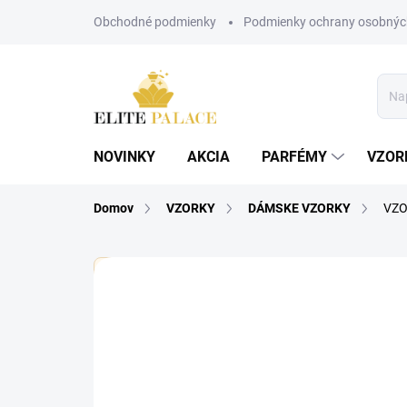
Prejsť
Obchodné podmienky
Podmienky ochrany osobnýc
na
obsah
NOVINKY
AKCIA
PARFÉMY
VZOR
Domov
VZORKY
DÁMSKE VZORKY
VZO
🏷️ Každá vzorka je označená nálepkou s názvom pa
Neohodnotené
Podrobnosti hodnote
DÁMSKE