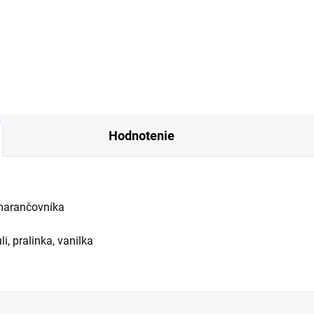
Hodnotenie
omarančovníka
i, pralinka, vanilka