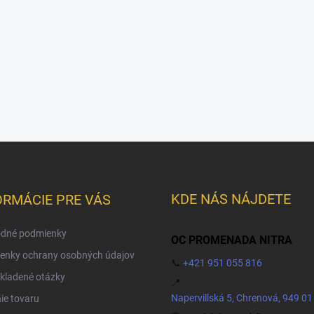
KDE NÁS NÁJDETE
ORMÁCIE PRE VÁS
dné podmienky
OC PROMENADA NITRA
enky ochrany osobných údajov
📞
+421 951 055 816
kladené otázky
📍
Napervillská 5, Chrenová, 949 01
ie tovaru