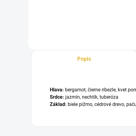
Oddajte sa potešeniu, ktoré vám
prináša parfémová voda Modern
Musk od značky Alhambra....
Popis
Hlava:
bergamot, čierne ríbezle, kvet p
Srdce:
jazmín, nechtík, tuberóza
Základ:
biele pižmo, cédrové drevo, pačul