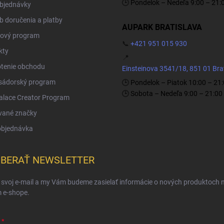
🕒 Pondelok – Nedeľa 9:00 – 21:
objednávky
 doručenia a platby
AUPARK BRATISLAVA
ový program
📞
+421 951 015 930
kty
📍
tenie obchodu
Einsteinova 3541/18, 851 01 Bra
ádorský program
🕒 Pondelok – Piatok 10:00 – 21
🕒 Sobota – Nedeľa 9:00 – 21:00
Palace Creator Program
vané značky
objednávka
BERAŤ NEWSLETTER
 svoj e-mail a my Vám budeme zasielať informácie o nových produktoch 
 e-shope.