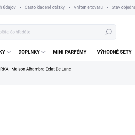
h údajov
Často kladené otázky
Vrátenie tovaru
Stav objedn
Hľadať
KY
DOPLNKY
MINI PARFÉMY
VÝHODNÉ SETY
RKA - Maison Alhambra Éclat De Lune
rfému.
nia
ZNAČKA:
MAISON ALHAMBRA
€1,99