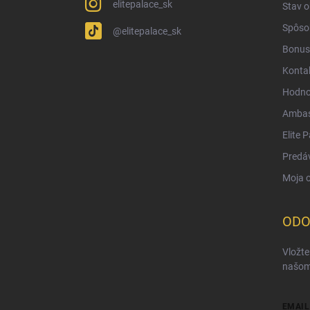
elitepalace_sk
Stav 
Spôsob
@elitepalace_sk
Bonus
Konta
Hodno
Ambas
Elite 
Predá
Moja 
ODO
Vložte
našom
EMAIL