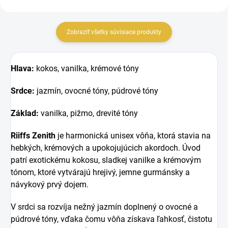
Zobraziť všetky súvisiace produkty
Hlava:
kokos, vanilka, krémové tóny
Srdce:
jazmín, ovocné tóny, púdrové tóny
Základ:
vanilka, pižmo, drevité tóny
Riiffs Zenith
je harmonická unisex vôňa, ktorá stavia na
hebkých, krémových a upokojujúcich akordoch. Úvod
patrí exotickému kokosu, sladkej vanilke a krémovým
tónom, ktoré vytvárajú hrejivý, jemne gurmánsky a
návykový prvý dojem.
V srdci sa rozvíja nežný jazmín doplnený o ovocné a
púdrové tóny, vďaka čomu vôňa získava ľahkosť, čistotu