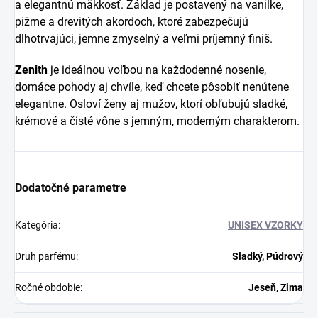
a elegantnú mäkkosť. Základ je postavený na vanilke,
pižme a drevitých akordoch, ktoré zabezpečujú
dlhotrvajúci, jemne zmyselný a veľmi príjemný finiš.
Zenith
je ideálnou voľbou na každodenné nosenie,
domáce pohody aj chvíle, keď chcete pôsobiť nenútene
elegantne. Osloví ženy aj mužov, ktorí obľubujú sladké,
krémové a čisté vône s jemným, moderným charakterom.
Dodatočné parametre
Kategória
:
UNISEX VZORKY
Druh parfému
:
Sladký, Púdrový
Ročné obdobie
:
Jeseň, Zima