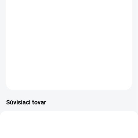
DORUČENIA
−
+
Pridať do košíka
Riiffs Zenith
je jemná, krémová unisex vôňa s kokosom a
vanilkou, doplnená o púdrovú eleganciu a hebké drevité
tóny. Čistá, hrejivá a mimoriadne príjemná.
DETAILNÉ INFORMÁCIE
OPÝTAŤ SA
STRÁŽIŤ
Súvisiaci tovar
UNISEX
DÁMSKE