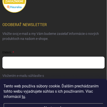
ODOBERAŤ NEWSLETTER
Vložte svoj e-mail a my Vám budeme zasielať informácie o nových
produktoch na našom e-shope.
EMAIL
Vložením e-mailu súhlasíte s
podmienkami ochrany osobných údajov
Prihlásiť sa
Tento web používa súbory cookie. Ďalším prechádzaním
tohto webu vyjadrujete súhlas s ich používaním. Viac
informácií
tu
.