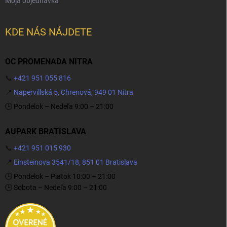
Moja objednávka
KDE NÁS NÁJDETE
OC PROMENADA NITRA
📞
+421 951 055 816
📍
Napervillská 5, Chrenová, 949 01 Nitra
🕒 Pondelok – Nedeľa 9:00 – 21:00
AUPARK BRATISLAVA
📞
+421 951 015 930
📍
Einsteinova 3541/18, 851 01 Bratislava
🕒 Pondelok – Piatok 10:00 – 21:00
🕒 Sobota – Nedeľa 9:00 – 21:00