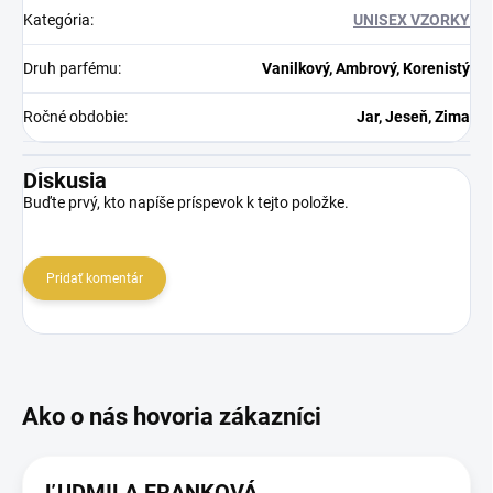
Kategória
:
UNISEX VZORKY
Druh parfému
:
Vanilkový, Ambrový, Korenistý
Ročné obdobie
:
Jar, Jeseň, Zima
Diskusia
Buďte prvý, kto napíše príspevok k tejto položke.
Pridať komentár
ĽUDMILA FRANKOVÁ