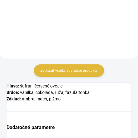
parfumovanou vodou Fresh Iris.
vôňa, ktorá dokonale spája
Vôňa sa otvára hrejivými tónmi...
prírodné prvky. Vôňa sa otvára...
Zobraziť všetky súvisiace produkty
Hlava:
šafran, červené ovocie
Srdce:
vanilka, čokoláda, ruža, fazuľa tonka
Základ:
ambra, mach, pižmo
Dodatočné parametre