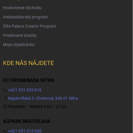
Hodnotenie obchodu
Ambasádorský program
Elite Palace Creator Program
Predávané značky
Moja objednávka
KDE NÁS NÁJDETE
OC PROMENADA NITRA
📞
+421 951 055 816
📍
Napervillská 5, Chrenová, 949 01 Nitra
🕒 Pondelok – Nedeľa 9:00 – 21:00
AUPARK BRATISLAVA
📞
+421 951 015 930