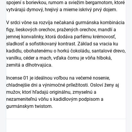
spojení s borievkou, rumom a sviežim bergamotom, ktoré
vytvárajú dymový, hrejivý a mierne iskrivý prvý dojem.
V srdci vône sa rozvíja nečakaná gurmánska kombinácia
figy, lieskových orechov, pražených orechov, mandlí a
jemnej konvalinky, ktorá dodáva parfému krémovosť,
sladkosť a sofistikovaný kontrast. Základ sa vracia ku
kadidlu, obohatenému o horkú čokoládu, santalové drevo,
vanilku, céder a mach, vďaka čomu je vôňa hlboká,
zemitá a dlhotrvajúca.
Incense 01 je ideálnou voľbou na večerné nosenie,
chladnejšie dni a výnimočné príležitosti. Osloví ženy aj
mužov, ktorí hľadajú originálnu, zmyselnú a
nezameniteľnú vôňu s kadidlovým podpisom a
gurmánskym twistom.