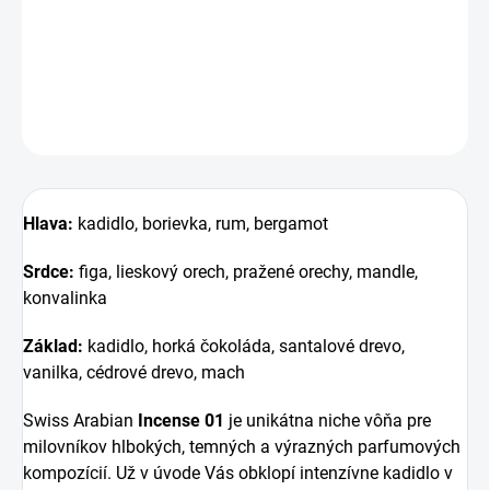
ktorej sa kadidlo spája s rumom, orechmi a horkou
čokoládou. Temná, bohatá a mimoriadne návyková.
DETAILNÉ INFORMÁCIE
OPÝTAŤ SA
STRÁŽIŤ
Hlava:
kadidlo, borievka, rum, bergamot
Srdce:
figa, lieskový orech, pražené orechy, mandle,
konvalinka
Základ:
kadidlo, horká čokoláda, santalové drevo,
vanilka, cédrové drevo, mach
Swiss Arabian
Incense 01
je unikátna niche vôňa pre
milovníkov hlbokých, temných a výrazných parfumových
kompozícií. Už v úvode Vás obklopí intenzívne kadidlo v