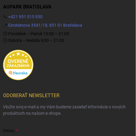
AUPARK BRATISLAVA
📞
+421 951 015 930
📍
Einsteinova 3541/18, 851 01 Bratislava
🕒 Pondelok – Piatok 10:00 – 21:00
🕒 Sobota – Nedeľa 9:00 – 21:00
ODOBERAŤ NEWSLETTER
Vložte svoj e-mail a my Vám budeme zasielať informácie o nových
produktoch na našom e-shope.
EMAIL