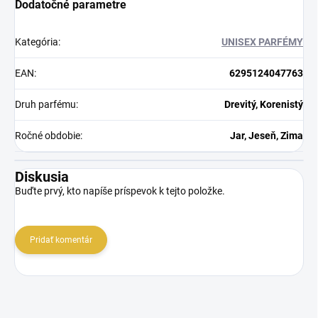
Dodatočné parametre
Kategória
:
UNISEX PARFÉMY
EAN
:
6295124047763
Druh parfému
:
Drevitý, Korenistý
Ročné obdobie
:
Jar, Jeseň, Zima
Diskusia
Buďte prvý, kto napíše príspevok k tejto položke.
Pridať komentár