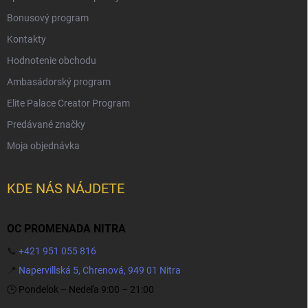
Bonusový program
Kontakty
Hodnotenie obchodu
Ambasádorský program
Elite Palace Creator Program
Predávané značky
Moja objednávka
KDE NÁS NÁJDETE
OC PROMENADA NITRA
📞
+421 951 055 816
📍
Napervillská 5, Chrenová, 949 01 Nitra
🕒 Pondelok – Nedeľa 9:00 – 21:00