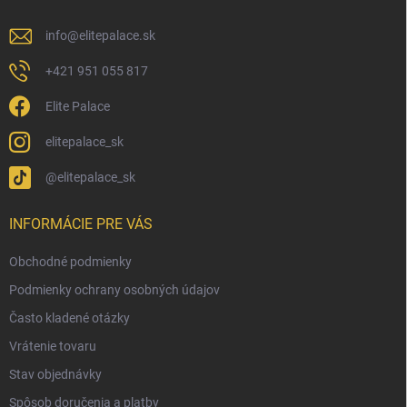
e
info
@
elitepalace.sk
+421 951 055 817
Elite Palace
elitepalace_sk
@elitepalace_sk
INFORMÁCIE PRE VÁS
Obchodné podmienky
Podmienky ochrany osobných údajov
Často kladené otázky
Vrátenie tovaru
Stav objednávky
Spôsob doručenia a platby