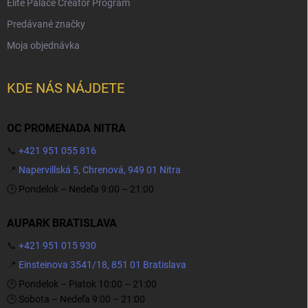
Elite Palace Creator Program
Predávané značky
Moja objednávka
KDE NÁS NÁJDETE
OC PROMENADA NITRA
📞
+421 951 055 816
📍
Napervillská 5, Chrenová, 949 01 Nitra
🕒 Pondelok – Nedeľa 9:00 – 21:00
AUPARK BRATISLAVA
📞
+421 951 015 930
📍
Einsteinova 3541/18, 851 01 Bratislava
🕒 Pondelok – Piatok 10:00 – 21:00
🕒 Sobota – Nedeľa 9:00 – 21:00