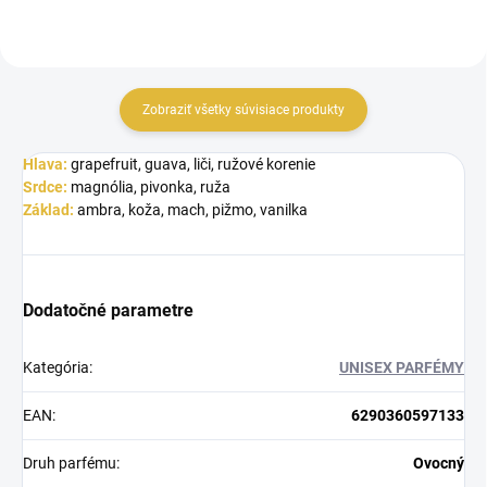
Zobraziť všetky súvisiace produkty
Hlava:
grapefruit, guava, liči, ružové korenie
Srdce:
magnólia, pivonka, ruža
Základ:
ambra, koža, mach, pižmo, vanilka
Dodatočné parametre
Kategória
:
UNISEX PARFÉMY
EAN
:
6290360597133
Druh parfému
:
Ovocný