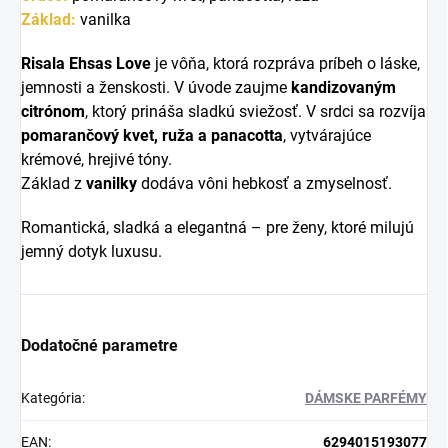
Základ:
vanilka
Risala Ehsas Love
je vôňa, ktorá rozpráva príbeh o láske,
jemnosti a ženskosti.
V úvode zaujme
kandizovaným
citrónom
, ktorý prináša sladkú sviežosť.
V srdci sa rozvíja
pomarančový kvet, ruža a panacotta
, vytvárajúce
krémové, hrejivé tóny.
Základ z
vanilky
dodáva vôni hebkosť a zmyselnosť.
Romantická, sladká a elegantná – pre ženy, ktoré milujú
jemný dotyk luxusu.
Dodatočné parametre
Kategória
:
DÁMSKE PARFÉMY
EAN
:
6294015193077