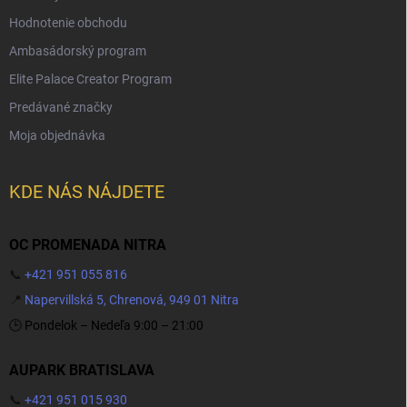
Hodnotenie obchodu
Ambasádorský program
Elite Palace Creator Program
Predávané značky
Moja objednávka
KDE NÁS NÁJDETE
OC PROMENADA NITRA
📞
+421 951 055 816
📍
Napervillská 5, Chrenová, 949 01 Nitra
🕒 Pondelok – Nedeľa 9:00 – 21:00
AUPARK BRATISLAVA
📞
+421 951 015 930