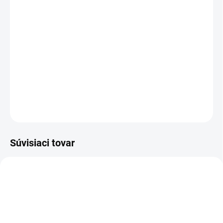
Risala Ehsas Love
– sladká harmónia lásky a
elegancie.
Kandizovaný citrón, jemná ruža a krémová
panacotta sa spájajú s hrejivou vanilkou v romantickej a
nežnej vôni pre každodenné rozmaznávanie.
DETAILNÉ INFORMÁCIE
OPÝTAŤ SA
STRÁŽIŤ
Súvisiaci tovar
DÁMSKE