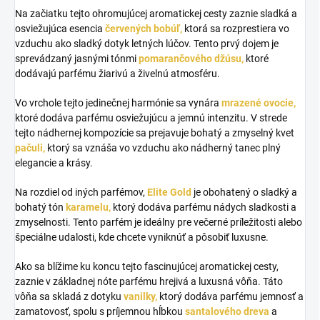
Na začiatku tejto ohromujúcej aromatickej cesty zaznie sladká a
osviežujúca esencia
červených bobúľ,
ktorá sa rozprestiera vo
vzduchu ako sladký dotyk letných lúčov. Tento prvý dojem je
sprevádzaný jasnými tónmi
pomarančového džúsu,
ktoré
dodávajú parfému žiarivú a živelnú atmosféru.
Vo vrchole tejto jedinečnej harmónie sa vynára
mrazené ovocie,
ktoré dodáva parfému osviežujúcu a jemnú intenzitu. V strede
tejto nádhernej kompozície sa prejavuje bohatý a zmyselný kvet
pačuli,
ktorý sa vznáša vo vzduchu ako nádherný tanec plný
elegancie a krásy.
Na rozdiel od iných parfémov,
Elite Gold
je obohatený o sladký a
bohatý tón
karamelu,
ktorý dodáva parfému nádych sladkosti a
zmyselnosti. Tento parfém je ideálny pre večerné príležitosti alebo
špeciálne udalosti, kde chcete vyniknúť a pôsobiť luxusne.
Ako sa blížime ku koncu tejto fascinujúcej aromatickej cesty,
zaznie v základnej nóte parfému hrejivá a luxusná vôňa. Táto
vôňa sa skladá z dotyku
vanilky,
ktorý dodáva parfému jemnosť a
zamatovosť, spolu s príjemnou hĺbkou
santalového dreva
a