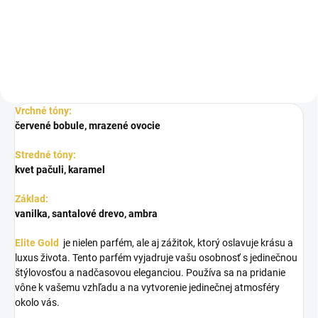
západným nádychom. Jeho
jedinečné...
Vrchné tóny:
červené bobule, mrazené ovocie
Stredné tóny:
kvet pačuli, karamel
Základ:
vanilka, santalové drevo, ambra
Elite Gold
je nielen parfém, ale aj zážitok, ktorý oslavuje krásu a
luxus života. Tento parfém vyjadruje vašu osobnosť s jedinečnou
štýlovosťou a nadčasovou eleganciou. Používa sa na pridanie
vône k vašemu vzhľadu a na vytvorenie jedinečnej atmosféry
okolo vás.