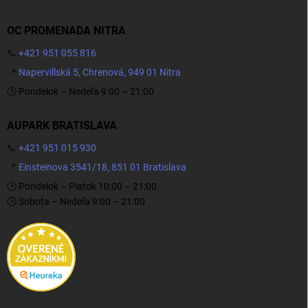
OC PROMENADA NITRA
📞
+421 951 055 816
📍
Napervillská 5, Chrenová, 949 01 Nitra
🕒 Pondelok – Nedeľa 9:00 – 21:00
AUPARK BRATISLAVA
📞
+421 951 015 930
📍
Einsteinova 3541/18, 851 01 Bratislava
🕒 Pondelok – Piatok 10:00 – 21:00
🕒 Sobota – Nedeľa 9:00 – 21:00