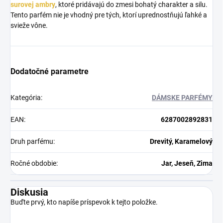
surovej ambry
, ktoré pridávajú do zmesi bohatý charakter a silu.
Tento parfém nie je vhodný pre tých, ktorí uprednostňujú ľahké a
svieže vône.
Dodatočné parametre
Kategória
:
DÁMSKE PARFÉMY
EAN
:
6287002892831
Druh parfému
:
Drevitý, Karamelový
Ročné obdobie
:
Jar, Jeseň, Zima
Diskusia
Buďte prvý, kto napíše príspevok k tejto položke.