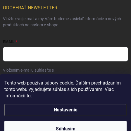
ODOBERAŤ NEWSLETTER
Vložte svoj e-mail a my Vám budeme zasielať informácie o nových
produktoch na našom e-shope.
EMAIL
Vložením e-mailu súhlasíte s
podmienkami ochrany osobných údajov
Prihlásiť sa
Tento web používa súbory cookie. Ďalším prechádzaním
tohto webu vyjadrujete súhlas s ich používaním. Viac
informácií
tu
.
Nastavenie
Copyright 2026
Elite Palace
. Všetky práva vyhradené.
Súhlasím