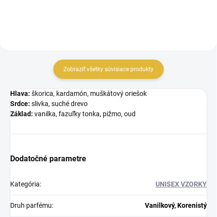
Zobraziť všetky súvisiace produkty
Hlava:
škorica, kardamón, muškátový oriešok
Srdce:
slivka, suché drevo
Základ:
vanilka, fazuľky tonka, pižmo, oud
Dodatočné parametre
Kategória
:
UNISEX VZORKY
Druh parfému
:
Vanilkový, Korenistý