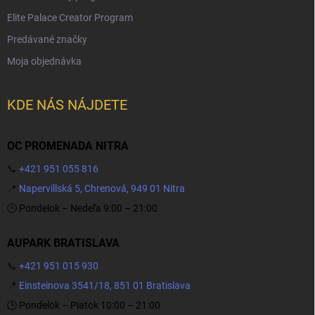
Elite Palace Creator Program
Predávané značky
Moja objednávka
KDE NÁS NÁJDETE
OC PROMENADA NITRA
📞
+421 951 055 816
📍
Napervillská 5, Chrenová, 949 01 Nitra
🕒 Pondelok – Nedeľa 9:00 – 21:00
AUPARK BRATISLAVA
📞
+421 951 015 930
📍
Einsteinova 3541/18, 851 01 Bratislava
🕒 Pondelok – Piatok 10:00 – 21:00