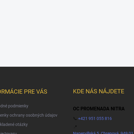
KDE NÁS NÁJDETE
ORMÁCIE PRE VÁS
dné podmienky
OC PROMENADA NITRA
enky ochrany osobných údajov
📞
+421 951 055 816
kladené otázky
📍
Napervillská 5, Chrenová, 949 01
ie tovaru