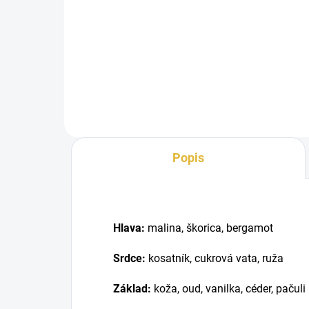
Fre
French Avenue Aromatix Carnal
výr
Desire je intenzívna a zmyselná
zač
vôňa, ktorá spája sladkosť s
temnou...
Popis
Hlava:
malina, škorica, bergamot
Srdce:
kosatník, cukrová vata, ruža
Základ:
koža, oud, vanilka, céder, pačuli