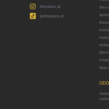
elitepalace_sk
Stav 
Spôsob
@elitepalace_sk
Bonus
Konta
Hodno
Ambas
Elite 
Predá
Moja 
ODO
Vložte
našom