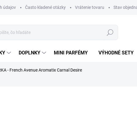
h údajov
Často kladené otázky
Vrátenie tovaru
Stav objedn
Hľadať
KY
DOPLNKY
MINI PARFÉMY
VÝHODNÉ SETY
KA - French Avenue Aromatix Carnal Desire
rfému.
a
ZNAČKA:
FRENCH AVENUE
€1,99