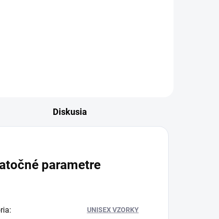
French Avenue Aromatix Platine
Blanc je svieža, elegantná vôňa s
iskrivým citrusovým úvodom....
e
Diskusia
atočné parametre
ria
:
UNISEX VZORKY