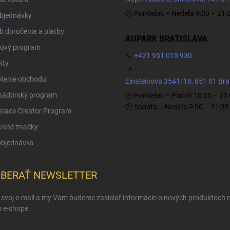
🕒 Pondelok – Nedeľa 9:00 – 21:
objednávky
 doručenia a platby
AUPARK BRATISLAVA
ový program
📞
+421 951 015 930
kty
📍
tenie obchodu
Einsteinova 3541/18, 851 01 Bra
ádorský program
🕒 Pondelok – Piatok 10:00 – 21
🕒 Sobota – Nedeľa 9:00 – 21:00
Palace Creator Program
vané značky
objednávka
BERAŤ NEWSLETTER
 svoj e-mail a my Vám budeme zasielať informácie o nových produktoch 
 e-shope.