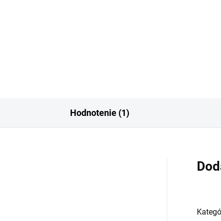
nch Avenue Amber Saffron je
Inšpirované Oud Cadenza by
azná a komplexná vôňa, ktorá
Maison Crivelli. French Avenu
ína sviežou kombináciou...
Cocoa Morado je luxusný...
Hodnotenie (1)
Dod
Kategó