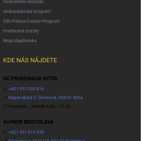
Hodnotenie obchodu
Ambasádorský program
Elite Palace Creator Program
Predávané značky
Moja objednávka
KDE NÁS NÁJDETE
OC PROMENADA NITRA
📞
+421 951 055 816
📍
Napervillská 5, Chrenová, 949 01 Nitra
🕒 Pondelok – Nedeľa 9:00 – 21:00
AUPARK BRATISLAVA
📞
+421 951 015 930
📍
Einsteinova 3541/18, 851 01 Bratislava