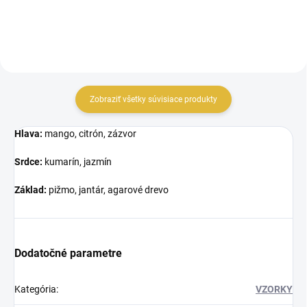
Zobraziť všetky súvisiace produkty
Hlava:
mango, citrón, zázvor
Srdce:
kumarín, jazmín
Základ:
pižmo, jantár, agarové drevo
Dodatočné parametre
Kategória
:
VZORKY