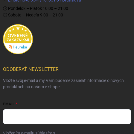
🕒 Pondelok – Piatok 10:00 – 21:00
🕒 Sobota – Nedeľa 9:00 – 21:00
ODOBERAŤ NEWSLETTER
Vložte svoj e-mail a my Vám budeme zasielať informácie o nových
produktoch na našom e-shope.
EMAIL
Vložením e-mailu súhlasíte s
podmienkami ochrany osobných údajov