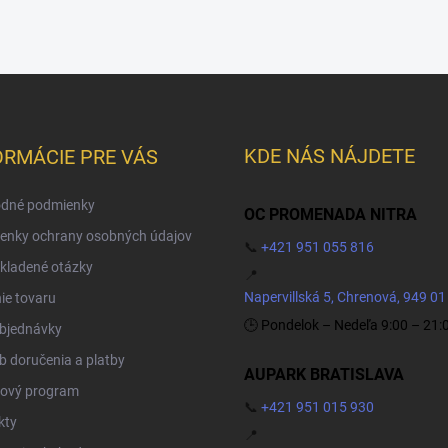
KDE NÁS NÁJDETE
ORMÁCIE PRE VÁS
dné podmienky
OC PROMENADA NITRA
enky ochrany osobných údajov
📞
+421 951 055 816
kladené otázky
📍
Napervillská 5, Chrenová, 949 01
ie tovaru
🕒 Pondelok – Nedeľa 9:00 – 21:
objednávky
 doručenia a platby
AUPARK BRATISLAVA
ový program
📞
+421 951 015 930
kty
📍