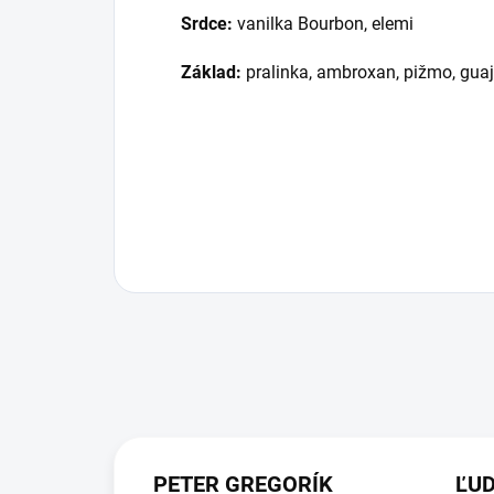
Srdce:
vanilka Bourbon, elemi
Základ:
pralinka, ambroxan, pižmo, gua
PETER GREGORÍK
ĽU