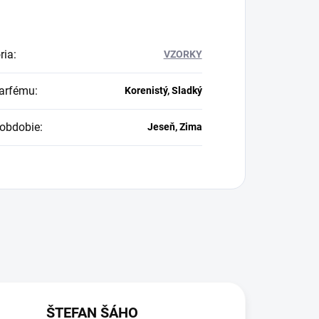
ria
:
VZORKY
arfému
:
Korenistý, Sladký
obdobie
:
Jeseň, Zima
ŠTEFAN ŠÁHO