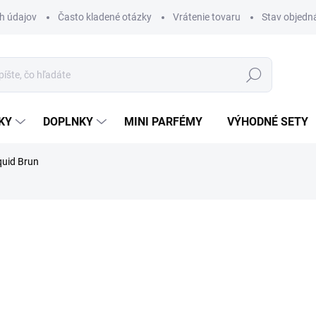
h údajov
Často kladené otázky
Vrátenie tovaru
Stav objedn
Hľadať
KY
DOPLNKY
MINI PARFÉMY
VÝHODNÉ SETY
quid Brun
rfému.
ZNAČKA:
FRENCH AVENUE
€1,99