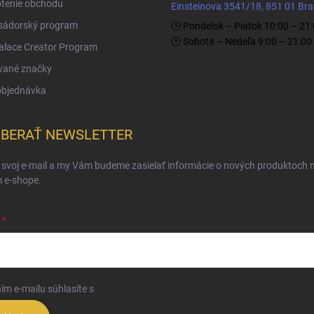
tenie obchodu
Einsteinova 3541/18, 851 01 Bra
ádorský program
🕒 Pondelok – Piatok 10:00 – 21
🕒 Sobota – Nedeľa 9:00 – 21:00
Palace Creator Program
vané značky
objednávka
BERAŤ NEWSLETTER
 svoj e-mail a my Vám budeme zasielať informácie o nových produktoch 
 e-shope.
ím e-mailu súhlasíte s
podmienkami ochrany osobných údajov