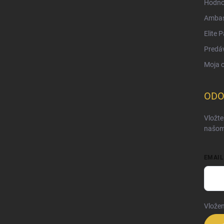
Hodno
Ambas
Elite 
Predá
Moja 
ODO
Vložte
našom
EMAIL
Vložen