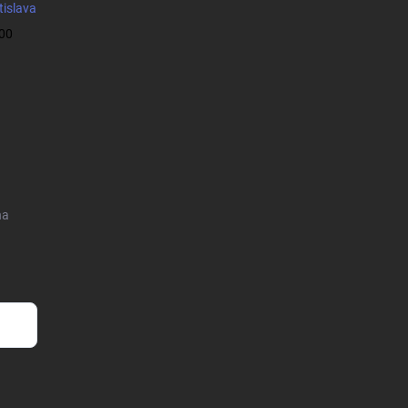
tislava
:00
na