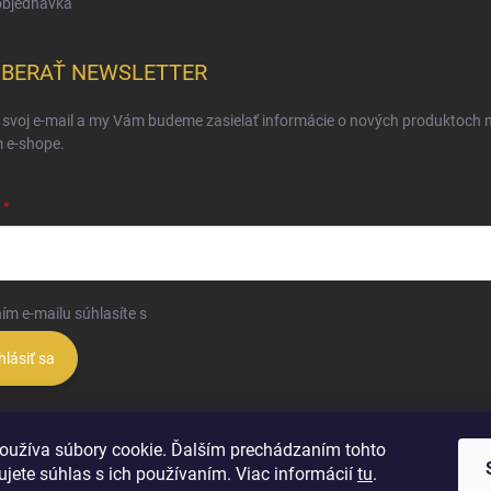
objednávka
BERAŤ NEWSLETTER
 svoj e-mail a my Vám budeme zasielať informácie o nových produktoch 
 e-shope.
ím e-mailu súhlasíte s
podmienkami ochrany osobných údajov
hlásiť sa
oužíva súbory cookie. Ďalším prechádzaním tohto
jete súhlas s ich používaním. Viac informácií
tu
.