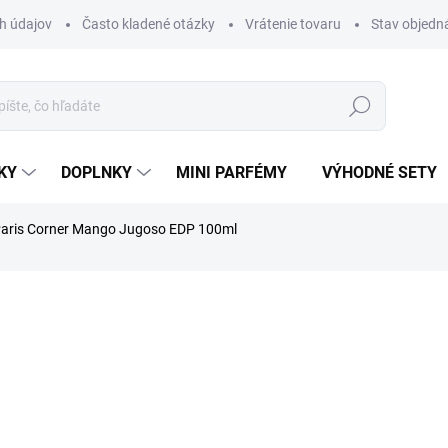
h údajov
Často kladené otázky
Vrátenie tovaru
Stav objedn
Hľadať
KY
DOPLNKY
MINI PARFÉMY
VÝHODNÉ SETY
aris Corner Mango Jugoso EDP 100ml
nia
ZNAČKA:
PARIS CORNER
€40,50
Jednotková
SKLADOM
cena:
MÔŽEME DORUČIŤ DO:
12.08.