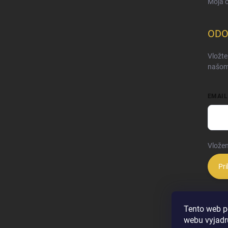
Moja 
ODO
Vložte
našom
EMAIL
Vložen
Pri
Tento web p
webu vyjadru