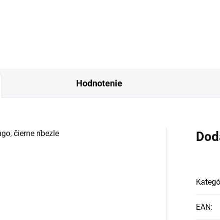
natá unisex vôňa, ktorá spája
že citrusy a korenistý úvod
Hodnotenie
o, čierne ríbezle
Dod
Kategó
EAN
: