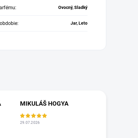
arfému
:
Ovocný, Sladký
obdobie
:
Jar, Leto
Á
MIKULÁŠ HOGYA
29.07.2026