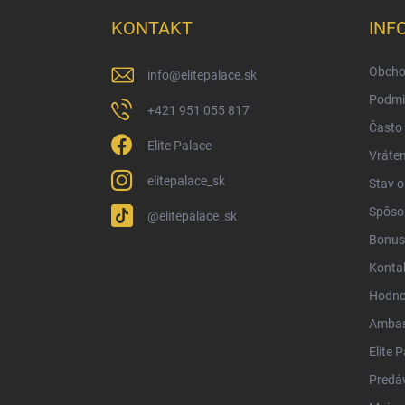
p
ä
KONTAKT
INF
t
i
Obcho
info
@
elitepalace.sk
e
Podmi
+421 951 055 817
Často 
Elite Palace
Vráten
elitepalace_sk
Stav 
Spôsob
@elitepalace_sk
Bonus
Konta
Hodno
Ambas
Elite 
Predá