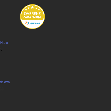
 Nitra
00
tislava
:00