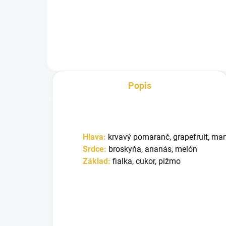
osviežujúca a šťavnatá vôňa plná
šťav
exotického ovocia. V hlave sa...
svie
s...
Popis
Hlava:
krvavý pomaranč, grapefruit, mang
Srdce:
broskyňa, ananás, melón
Základ:
fialka, cukor, pižmo