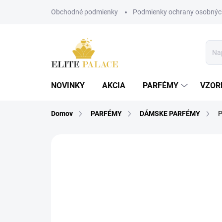
Prejsť
Obchodné podmienky
Podmienky ochrany osobnýc
na
obsah
NOVINKY
AKCIA
PARFÉMY
VZOR
Domov
PARFÉMY
DÁMSKE PARFÉMY
P
Neohodnotené
Podrobnosti hodnote
DÁMSKE