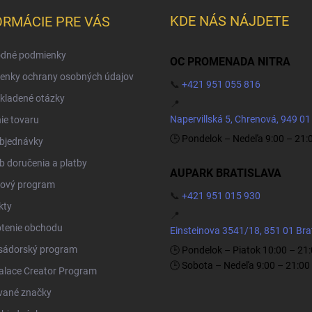
KDE NÁS NÁJDETE
ORMÁCIE PRE VÁS
dné podmienky
OC PROMENADA NITRA
enky ochrany osobných údajov
📞
+421 951 055 816
kladené otázky
📍
Napervillská 5, Chrenová, 949 01
ie tovaru
🕒 Pondelok – Nedeľa 9:00 – 21:
objednávky
 doručenia a platby
AUPARK BRATISLAVA
ový program
📞
+421 951 015 930
kty
📍
tenie obchodu
Einsteinova 3541/18, 851 01 Bra
ádorský program
🕒 Pondelok – Piatok 10:00 – 21
🕒 Sobota – Nedeľa 9:00 – 21:00
Palace Creator Program
vané značky