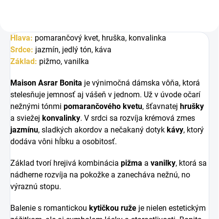
Hlava:
pomarančový kvet, hruška, konvalinka
Srdce:
jazmín, jedlý tón, káva
Základ:
pižmo, vanilka
Maison Asrar Bonita
je výnimočná dámska vôňa, ktorá
stelesňuje jemnosť aj vášeň v jednom. Už v úvode očarí
nežnými tónmi
pomarančového kvetu
, šťavnatej
hrušky
a sviežej
konvalinky
. V srdci sa rozvíja krémová zmes
jazmínu
, sladkých akordov a nečakaný dotyk
kávy
, ktorý
dodáva vôni hĺbku a osobitosť.
Základ tvorí hrejivá kombinácia
pižma
a
vanilky
, ktorá sa
nádherne rozvíja na pokožke a zanecháva nežnú, no
výraznú stopu.
Balenie s romantickou
kytičkou ruže
je nielen estetickým