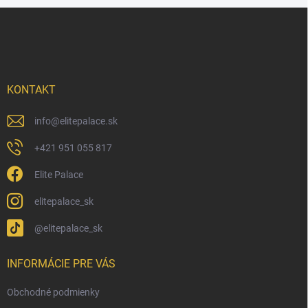
Z
á
p
ä
t
i
KONTAKT
e
info
@
elitepalace.sk
+421 951 055 817
Elite Palace
elitepalace_sk
@elitepalace_sk
INFORMÁCIE PRE VÁS
Obchodné podmienky