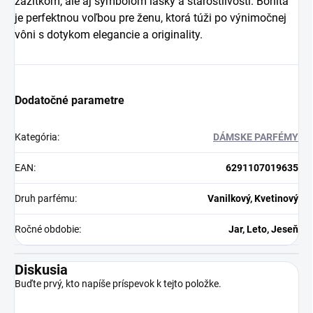
zážitkom, ale aj symbolom lásky a starostlivosti. Bonita
je perfektnou voľbou pre ženu, ktorá túži po výnimočnej
vôni s dotykom elegancie a originality.
Dodatočné parametre
Kategória
:
DÁMSKE PARFÉMY
EAN
:
6291107019635
Druh parfému
:
Vanilkový, Kvetinový
Ročné obdobie
:
Jar, Leto, Jeseň
Diskusia
Buďte prvý, kto napíše príspevok k tejto položke.