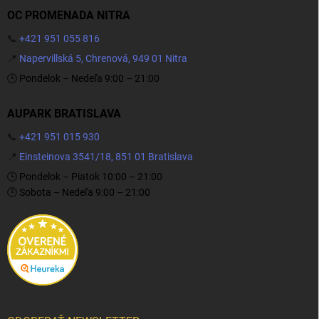
OC PROMENADA NITRA
📞
+421 951 055 816
📍
Napervillská 5, Chrenová, 949 01 Nitra
🕒 Pondelok – Nedeľa 9:00 – 21:00
AUPARK BRATISLAVA
📞
+421 951 015 930
📍
Einsteinova 3541/18, 851 01 Bratislava
🕒 Pondelok – Piatok 10:00 – 21:00
🕒 Sobota – Nedeľa 9:00 – 21:00