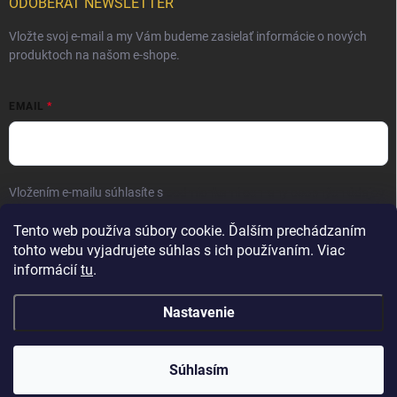
ODOBERAŤ NEWSLETTER
Vložte svoj e-mail a my Vám budeme zasielať informácie o nových
produktoch na našom e-shope.
EMAIL
Vložením e-mailu súhlasíte s
podmienkami ochrany osobných údajov
Prihlásiť sa
Tento web používa súbory cookie. Ďalším prechádzaním
tohto webu vyjadrujete súhlas s ich používaním. Viac
informácií
tu
.
Nastavenie
Copyright 2026
Elite Palace
. Všetky práva vyhradené.
Súhlasím
Vytvoril Shoptet