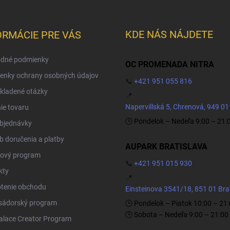
KDE NÁS NÁJDETE
ORMÁCIE PRE VÁS
dné podmienky
OC PROMENADA NITRA
enky ochrany osobných údajov
📞
+421 951 055 816
kladené otázky
📍
Napervillská 5, Chrenová, 949 01
ie tovaru
🕒 Pondelok – Nedeľa 9:00 – 21:
objednávky
 doručenia a platby
AUPARK BRATISLAVA
ový program
📞
+421 951 015 930
kty
📍
tenie obchodu
Einsteinova 3541/18, 851 01 Bra
ádorský program
🕒 Pondelok – Piatok 10:00 – 21
🕒 Sobota – Nedeľa 9:00 – 21:00
Palace Creator Program