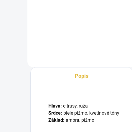
Candy Rose Musk od značky
Lattafa je kvetinová pižmová
Dám
parfumovaná voda pre ženy,
Lat
ktorá zaujme...
stel
vďak
Popis
Hlava:
citrusy, ruža
Srdce:
biele pižmo, kvetinové tóny
Základ:
ambra, pižmo