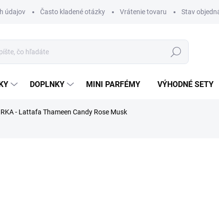
h údajov
Často kladené otázky
Vrátenie tovaru
Stav objedn
Hľadať
KY
DOPLNKY
MINI PARFÉMY
VÝHODNÉ SETY
RKA - Lattafa Thameen Candy Rose Musk
rfému.
nia
ZNAČKA:
LATTAFA
€1,99