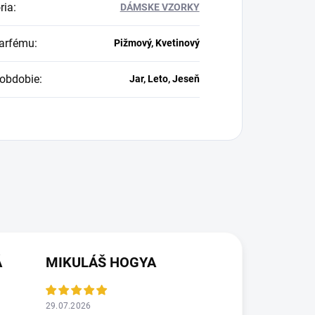
ria
:
DÁMSKE VZORKY
arfému
:
Pižmový, Kvetinový
obdobie
:
Jar, Leto, Jeseň
Á
MIKULÁŠ HOGYA
29.07.2026