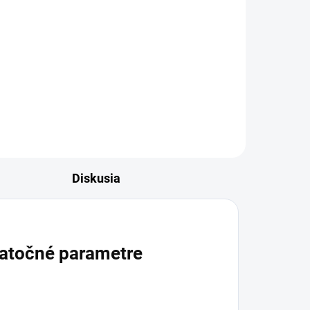
Wild Vanille Musk od značky
je
Lattafa je svieža pižmová
ty,
parfumovaná voda pre ženy,
ktorá v sebe...
Diskusia
atočné parametre