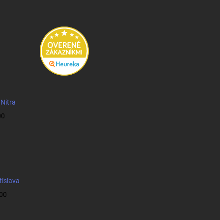
 Nitra
00
tislava
:00