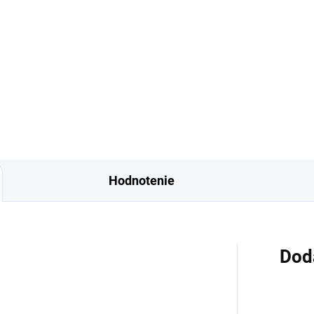
Do košíka
Dámska parfumovaná voda
Lattafa Thameen Sugar Plum 
ska parfumovaná voda
stelesnením luxusu a exkluzivi
tafa Thameen Sugar Plum je
vďaka...
esnením luxusu a exkluzivity,
a...
Hodnotenie
Dod