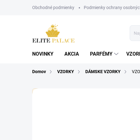
Prejsť
Obchodné podmienky
Podmienky ochrany osobnýc
na
obsah
NOVINKY
AKCIA
PARFÉMY
VZOR
Domov
VZORKY
DÁMSKE VZORKY
VZO
🏷️ Každá vzorka je označená nálepkou s názvom pa
Neohodnotené
Podrobnosti hodnote
DÁMSKE