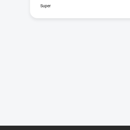
Super
Z