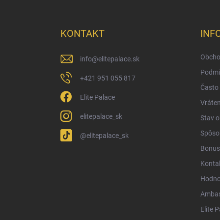
á
p
ä
KONTAKT
INF
t
i
Obcho
info
@
elitepalace.sk
e
Podmi
+421 951 055 817
Často 
Elite Palace
Vráten
elitepalace_sk
Stav 
Spôsob
@elitepalace_sk
Bonus
Konta
Hodno
Ambas
Elite 