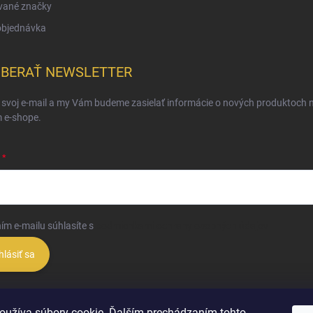
vané značky
objednávka
BERAŤ NEWSLETTER
 svoj e-mail a my Vám budeme zasielať informácie o nových produktoch 
 e-shope.
ím e-mailu súhlasíte s
podmienkami ochrany osobných údajov
hlásiť sa
oužíva súbory cookie. Ďalším prechádzaním tohto