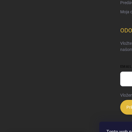
Predá
Moja 
ODO
Vložte
našom
EMAIL
Vložen
Pri
Tento web p