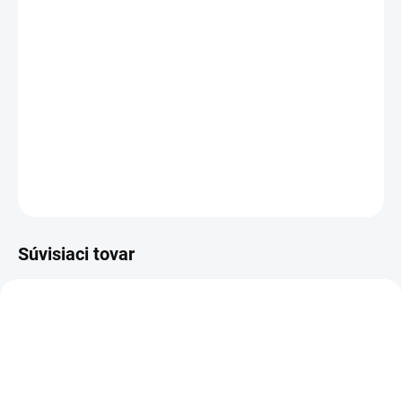
−
+
Pridať do košíka
Fragrance World IS L’amour
je svieža, korenisto-
zmyselná vôňa pre modernú ženu. Spája citrusovú iskru s
elegantným korením a hrejivým pižmovým základom.
DETAILNÉ INFORMÁCIE
OPÝTAŤ SA
STRÁŽIŤ
Súvisiaci tovar
DÁMSKE
DÁMSKE