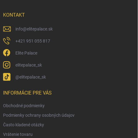
ä
t
i
KONTAKT
e
info
@
elitepalace.sk
+421 951 055 817
Elite Palace
elitepalace_sk
@elitepalace_sk
INFORMÁCIE PRE VÁS
Obchodné podmienky
Podmienky ochrany osobných údajov
Často kladené otázky
Vrátenie tovaru