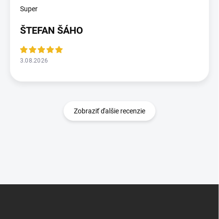
Super
ŠTEFAN ŠÁHO
3.08.2026
Zobraziť ďalšie recenzie
Z
á
p