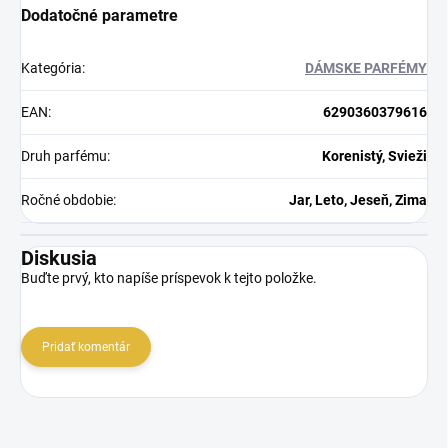
Dodatočné parametre
Kategória
:
DÁMSKE PARFÉMY
EAN
:
6290360379616
Druh parfému
:
Korenistý, Svieži
Ročné obdobie
:
Jar, Leto, Jeseň, Zima
Diskusia
Buďte prvý, kto napíše príspevok k tejto položke.
Pridať komentár