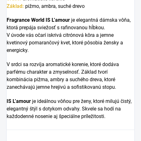
Základ:
pižmo, ambra, suché drevo
Fragrance World IS L’amour
je elegantná dámska vôňa,
ktorá prepája sviežosť s rafinovanou hĺbkou.
V úvode vás očarí iskrivá citrónová kôra a jemne
kvetinový pomarančový kvet, ktoré pôsobia žensky a
energicky.
V srdci sa rozvíja aromatické korenie, ktoré dodáva
parfému charakter a zmyselnosť.
Základ tvorí
kombinácia pižma, ambry a suchého dreva, ktoré
zanechávajú jemne hrejivú a sofistikovanú stopu.
IS L’amour
je ideálnou vôňou pre ženy, ktoré milujú čistý,
elegantný štýl s dotykom odvahy. Skvele sa hodí na
každodenné nosenie aj špeciálne príležitosti.