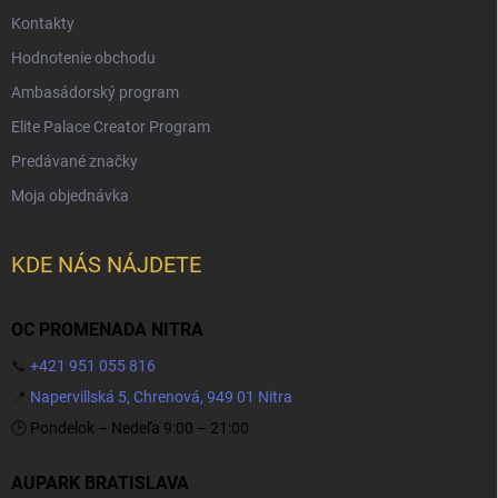
Kontakty
Hodnotenie obchodu
Ambasádorský program
Elite Palace Creator Program
Predávané značky
Moja objednávka
KDE NÁS NÁJDETE
OC PROMENADA NITRA
📞
+421 951 055 816
📍
Napervillská 5, Chrenová, 949 01 Nitra
🕒 Pondelok – Nedeľa 9:00 – 21:00
AUPARK BRATISLAVA