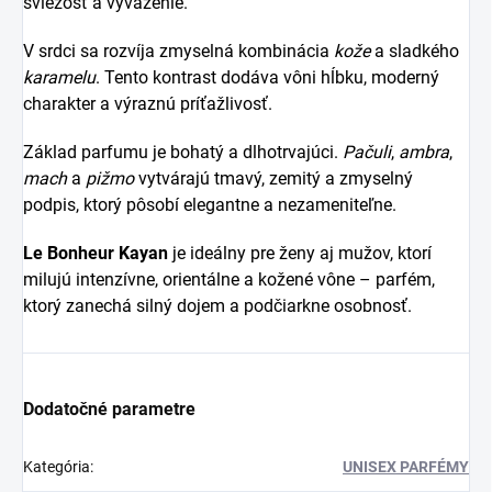
sviežosť a vyváženie.
V srdci sa rozvíja zmyselná kombinácia
kože
a sladkého
karamelu
. Tento kontrast dodáva vôni hĺbku, moderný
charakter a výraznú príťažlivosť.
Základ parfumu je bohatý a dlhotrvajúci.
Pačuli
,
ambra
,
mach
a
pižmo
vytvárajú tmavý, zemitý a zmyselný
podpis, ktorý pôsobí elegantne a nezameniteľne.
Le Bonheur Kayan
je ideálny pre ženy aj mužov, ktorí
milujú intenzívne, orientálne a kožené vône – parfém,
ktorý zanechá silný dojem a podčiarkne osobnosť.
Dodatočné parametre
Kategória
:
UNISEX PARFÉMY