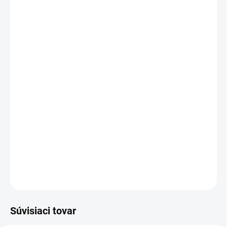
DORUČIŤ DO:
13.08.2026
MOŽNOSTI
DORUČENIA
−
+
Pridať do košíka
Le Bonheur Kayan
je výrazná unisex vôňa s korenisto-
oudovým úvodom, koženo-karamelovým srdcom a
hlbokým ambrovo-drevitým základom. Intenzívna,
zmyselná a luxusná.
DETAILNÉ INFORMÁCIE
OPÝTAŤ SA
STRÁŽIŤ
Súvisiaci tovar