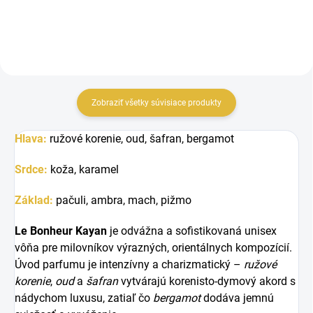
Zobraziť všetky súvisiace produkty
Hlava:
r
užové korenie, o
ud, š
afran, b
ergamot
Srdce:
k
oža, k
aramel
Základ:
p
ačuli, a
mbra, m
ach, p
ižmo
Le Bonheur Kayan
je odvážna a sofistikovaná unisex
vôňa pre milovníkov výrazných, orientálnych kompozícií.
Úvod parfumu je intenzívny a charizmatický –
ružové
korenie
,
oud
a
šafran
vytvárajú korenisto-dymový akord s
nádychom luxusu, zatiaľ čo
bergamot
dodáva jemnú