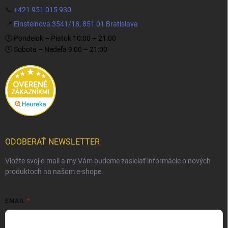
📞
+421 951 015 930
📍
Einsteinova 3541/18, 851 01 Bratislava
🕒 Pondelok – Piatok 10:00 – 21:00
🕒 Sobota – Nedeľa 9:00 – 21:00
ODOBERAŤ NEWSLETTER
Vložte svoj e-mail a my Vám budeme zasielať informácie o nových
produktoch na našom e-shope.
EMAIL