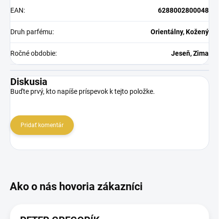
EAN
:
6288002800048
Druh parfému
:
Orientálny, Kožený
Ročné obdobie
:
Jeseň, Zima
Diskusia
Buďte prvý, kto napíše príspevok k tejto položke.
Pridať komentár