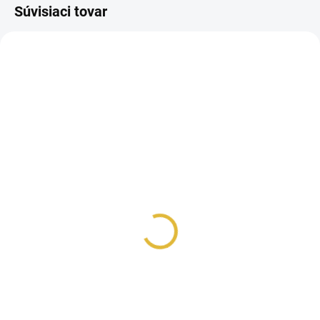
Súvisiaci tovar
UNISEX
PÁNSKE
SKLADOM
SKLADOM
VZORKA - Lattafa
VZORKA - Lattafa
Fakhar Gold
Fakhar Men
€1,99
€1,99
Jednotková
Jednotková
€1,99 / 1 ml
€1,99 / 1 ml
cena:
cena:
Do košíka
Do košíka
Inšpirované 1 Million Parfum
Inšpirované Y Eau de Parfum
Rabanne. Lattafa Fakhar Extrait
Yves Saint Laurent. Pánska
je vôňa, ktorá vás urobí...
parfumovaná voda Lattafa