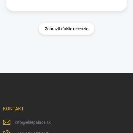
Zobraziť ďalšie recenzie
Z
á
p
ä
t
i
KONTAKT
e
info
@
elitepalace.sk