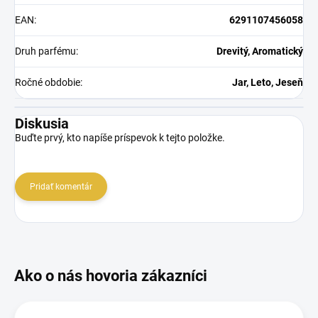
EAN
:
6291107456058
Druh parfému
:
Drevitý, Aromatický
Ročné obdobie
:
Jar, Leto, Jeseň
Diskusia
Buďte prvý, kto napíše príspevok k tejto položke.
Pridať komentár