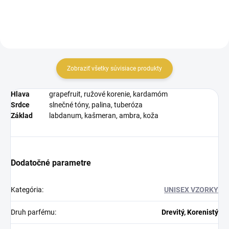
Zobraziť všetky súvisiace produkty
Hlava
grapefruit, ružové korenie, kardamóm
Srdce
slnečné tóny, palina, tuberóza
Základ
labdanum, kašmeran, ambra, koža
Dodatočné parametre
Kategória
:
UNISEX VZORKY
Druh parfému
:
Drevitý, Korenistý