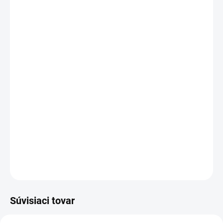
MOŽNOSTI
DORUČENIA
−
+
Pridať do košíka
Inšpirované
1 Million Parfum Rabanne.
Lattafa Fakhar Extrait je vôňa, ktorá vás urobí
neprehliadnuteľnou. Táto drevitá a orientálna parfumovaná voda
je stelesnením luxusu, ideálna na chladné dni a poteší aj tých
najnáročnejších.
DETAILNÉ INFORMÁCIE
OPÝTAŤ SA
STRÁŽIŤ
Súvisiaci tovar