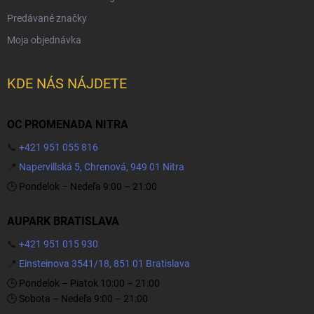
Predávané značky
Moja objednávka
KDE NÁS NÁJDETE
OC PROMENADA NITRA
📞
+421 951 055 816
📍
Napervillská 5, Chrenová, 949 01 Nitra
🕒 Pondelok – Nedeľa 9:00 – 21:00
AUPARK BRATISLAVA
📞
+421 951 015 930
📍
Einsteinova 3541/18, 851 01 Bratislava
🕒 Pondelok – Piatok 10:00 – 21:00
🕒 Sobota – Nedeľa 9:00 – 21:00