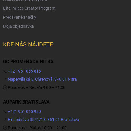
Elite Palace Creator Program
Predávané značky
Moja objednávka
KDE NÁS NÁJDETE
OC PROMENADA NITRA
📞
+421 951 055 816
📍
Napervillská 5, Chrenová, 949 01 Nitra
🕒 Pondelok – Nedeľa 9:00 – 21:00
AUPARK BRATISLAVA
📞
+421 951 015 930
📍
Einsteinova 3541/18, 851 01 Bratislava
🕒 Pondelok – Piatok 10:00 – 21:00