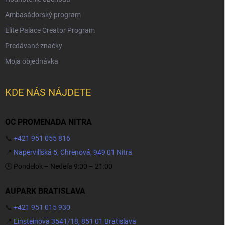
Ambasádorský program
Elite Palace Creator Program
Predávané značky
Moja objednávka
KDE NÁS NÁJDETE
OC PROMENADA NITRA
📞
+421 951 055 816
📍
Napervillská 5, Chrenová, 949 01 Nitra
🕒 Pondelok – Nedeľa 9:00 – 21:00
AUPARK BRATISLAVA
📞
+421 951 015 930
📍
Einsteinova 3541/18, 851 01 Bratislava