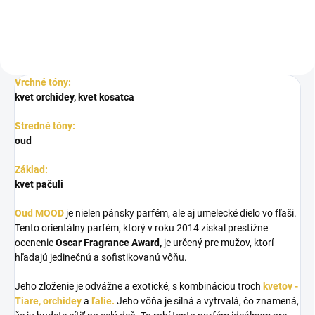
Vrchné tóny:
kvet orchidey, kvet kosatca
Stredné tóny:
oud
Základ:
kvet pačuli
Oud MOOD
je nielen pánsky parfém, ale aj umelecké dielo vo fľaši.
Tento orientálny parfém, ktorý v roku 2014 získal
prestížne
ocenenie
Oscar Fragrance Award,
je určený pre mužov, ktorí
hľadajú jedinečnú a sofistikovanú vôňu.
Jeho zloženie je odvážne a exotické, s kombináciou troch
kvetov -
Tiare, orchidey
a
ľalie.
Jeho vôňa je silná a vytrvalá, čo znamená,