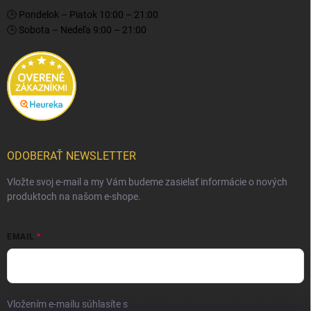
🕒 Pondelok – Piatok 10:00 – 21:00
🕒 Sobota – Nedeľa 9:00 – 21:00
ODOBERAŤ NEWSLETTER
Vložte svoj e-mail a my Vám budeme zasielať informácie o nových
produktoch na našom e-shope.
EMAIL
Vložením e-mailu súhlasíte s
podmienkami ochrany osobných údajov