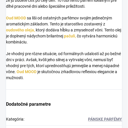
že ju budete cítiť po celý deň. To robí tento parfém ideálnym pre
dlhé pracovné dni alebo špeciálne príležitosti.
Oud MOOD
sa líši od ostatných parfémov svojím jedinečným
aromatickým základom. Tento je starostlivo zostavený z
oudového oleja,
ktorý dodáva hĺbku a zmyselnosť vôni. Tento olej
je doplnený nádychom brilantnej
pačuli,
čo vytvára harmonickú
kombináciu.
Je vhodný pre rôzne situácie, od formálnych udalostí až po bežné
dni v práci. Avšak, kvôli jeho silnej a vytrvalej vôni, nemusí byť
vhodný pre tých, ktorí uprednostňujú jemnejšie a menej nápadné
vône.
Oud MOOD
je skutočnou zrkadlovou reflexiou elegancie a
mužnosti.
Dodatočné parametre
Kategória
:
PÁNSKE PARFÉMY