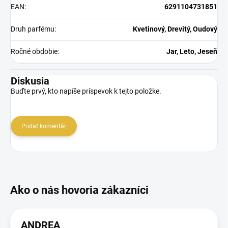
EAN
:
6291104731851
Druh parfému
:
Kvetinový, Drevitý, Oudový
Ročné obdobie
:
Jar, Leto, Jeseň
Diskusia
Buďte prvý, kto napíše príspevok k tejto položke.
Pridať komentár
ANDREA