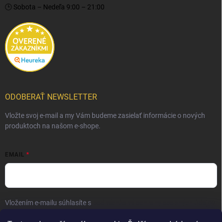
🕒 Sobota – Nedeľa 9:00 – 21:00
ODOBERAŤ NEWSLETTER
Vložte svoj e-mail a my Vám budeme zasielať informácie o nových
produktoch na našom e-shope.
EMAIL
Vložením e-mailu súhlasíte s
podmienkami ochrany osobných údajov
Prihlásiť sa