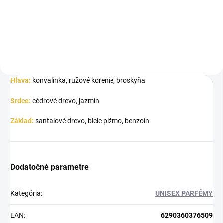
Rabat je elegantná
zmyselná parfumovaná voda,
parfumovaná...
ktorá spája jemnosť a...
Hlava:
konvalinka, ružové korenie, broskyňa
Srdce:
cédrové drevo, jazmín
Základ:
santalové drevo, biele pižmo, benzoín
Dodatočné parametre
Kategória
:
UNISEX PARFÉMY
EAN
:
6290360376509