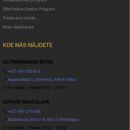
Elite Palace Creator Program
Predávané značky
Moja objednávka
KDE NÁS NÁJDETE
OC PROMENADA NITRA
📞
+421 951 055 816
📍
Napervillská 5, Chrenová, 949 01 Nitra
🕒 Pondelok – Nedeľa 9:00 – 21:00
AUPARK BRATISLAVA
📞
+421 951 015 930
📍
Einsteinova 3541/18, 851 01 Bratislava
🕒 Pondelok – Piatok 10:00 – 21:00